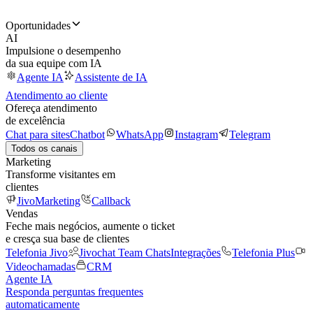
Oportunidades
AI
Impulsione o desempenho
da sua equipe com IA
Agente IA
Assistente de IA
Atendimento ao cliente
Ofereça atendimento
de excelência
Chat para sites
Chatbot
WhatsApp
Instagram
Telegram
Todos os canais
Marketing
Transforme visitantes em
clientes
JivoMarketing
Callback
Vendas
Feche mais negócios, aumente o ticket
e cresça sua base de clientes
Telefonia Jivo
Jivochat Team Chats
Integrações
Telefonia Plus
Videochamadas
CRM
Agente IA
Responda perguntas frequentes
automaticamente