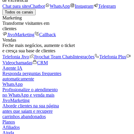
de excelência
Chat para sites
Chatbot
WhatsApp
Instagram
Telegram
Todos os canais
Marketing
Transforme visitantes em
clientes
JivoMarketing
Callback
Vendas
Feche mais negócios, aumente o ticket
e cresça sua base de clientes
Telefonia Jivo
Jivochat Team Chats
Integrações
Telefonia Plus
Videochamadas
CRM
Agente IA
Responda perguntas frequentes
automaticamente
WhatsApp
Profissionalize o atendimento
no WhatsApp e venda mais
JivoMarketing
Aborde clientes na sua página
antes que saiam e recupere
carrinhos abandonados
Planos
Afiliados
Ajuda