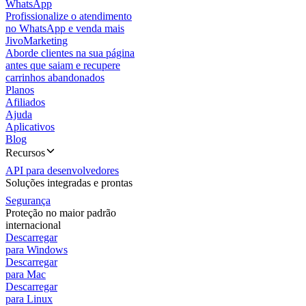
WhatsApp
Profissionalize o atendimento
no WhatsApp e venda mais
JivoMarketing
Aborde clientes na sua página
antes que saiam e recupere
carrinhos abandonados
Planos
Afiliados
Ajuda
Aplicativos
Blog
Recursos
API para desenvolvedores
Soluções integradas e prontas
Segurança
Proteção no maior padrão
internacional
Descarregar
para Windows
Descarregar
para Mac
Descarregar
para Linux