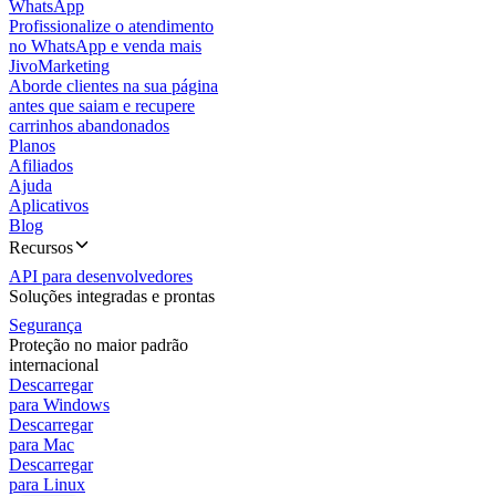
WhatsApp
Profissionalize o atendimento
no WhatsApp e venda mais
JivoMarketing
Aborde clientes na sua página
antes que saiam e recupere
carrinhos abandonados
Planos
Afiliados
Ajuda
Aplicativos
Blog
Recursos
API para desenvolvedores
Soluções integradas e prontas
Segurança
Proteção no maior padrão
internacional
Descarregar
para Windows
Descarregar
para Mac
Descarregar
para Linux