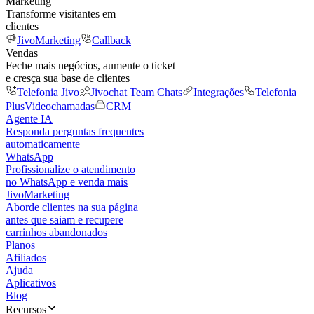
Marketing
Transforme visitantes em
clientes
JivoMarketing
Callback
Vendas
Feche mais negócios, aumente o ticket
e cresça sua base de clientes
Telefonia Jivo
Jivochat Team Chats
Integrações
Telefonia
Plus
Videochamadas
CRM
Agente IA
Responda perguntas frequentes
automaticamente
WhatsApp
Profissionalize o atendimento
no WhatsApp e venda mais
JivoMarketing
Aborde clientes na sua página
antes que saiam e recupere
carrinhos abandonados
Planos
Afiliados
Ajuda
Aplicativos
Blog
Recursos