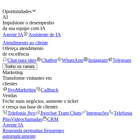
Oportunidades
AI
Impulsione o desempenho
da sua equipe com IA
Agente IA
Assistente de IA
Atendimento ao cliente
Ofereça atendimento
de excelência
Chat para sites
Chatbot
WhatsApp
Instagram
Telegram
Todos os canais
Marketing
Transforme visitantes em
clientes
JivoMarketing
Callback
Vendas
Feche mais negócios, aumente o ticket
e cresça sua base de clientes
Telefonia Jivo
Jivochat Team Chats
Integrações
Telefonia
Plus
Videochamadas
CRM
Agente IA
Responda perguntas frequentes
automaticamente