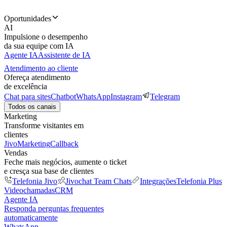
Oportunidades
AI
Impulsione o desempenho
da sua equipe com IA
Agente IA
Assistente de IA
Atendimento ao cliente
Ofereça atendimento
de excelência
Chat para sites
Chatbot
WhatsApp
Instagram
Telegram
Todos os canais
Marketing
Transforme visitantes em
clientes
JivoMarketing
Callback
Vendas
Feche mais negócios, aumente o ticket
e cresça sua base de clientes
Telefonia Jivo
Jivochat Team Chats
Integrações
Telefonia Plus
Videochamadas
CRM
Agente IA
Responda perguntas frequentes
automaticamente
WhatsApp