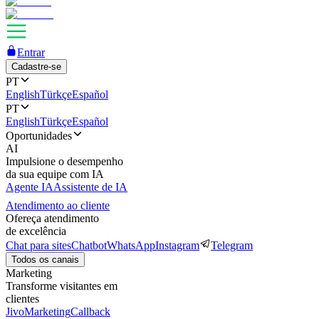
Entrar
Cadastre-se
PT
English
Türkçe
Español
PT
English
Türkçe
Español
Oportunidades
AI
Impulsione o desempenho
da sua equipe com IA
Agente IA
Assistente de IA
Atendimento ao cliente
Ofereça atendimento
de excelência
Chat para sites
Chatbot
WhatsApp
Instagram
Telegram
Todos os canais
Marketing
Transforme visitantes em
clientes
JivoMarketing
Callback