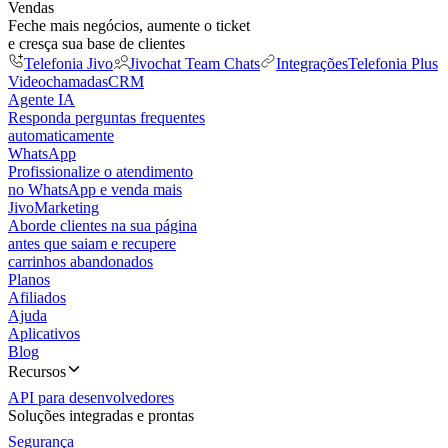
Vendas
Feche mais negócios, aumente o ticket
e cresça sua base de clientes
Telefonia Jivo
Jivochat Team Chats
Integrações
Telefonia Plus
Videochamadas
CRM
Agente IA
Responda perguntas frequentes
automaticamente
WhatsApp
Profissionalize o atendimento
no WhatsApp e venda mais
JivoMarketing
Aborde clientes na sua página
antes que saiam e recupere
carrinhos abandonados
Planos
Afiliados
Ajuda
Aplicativos
Blog
Recursos
API para desenvolvedores
Soluções integradas e prontas
Segurança