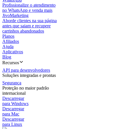
Profissionalize o atendimento
no WhatsApp e venda mais
JivoMarketing
Aborde clientes na sua página
antes que saiam e recupere
carrinhos abandonados
Planos
Afiliados
Ajuda
Aplicativos
Blog
Recursos
API para desenvolvedores
Soluções integradas e prontas
Segurança
Proteção no maior padrão
internacional
Descarregar
para Windows
Descarregar
para Mac
Descarregar
para Linux