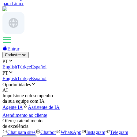
para Linux
Entrar
Cadastre-se
PT
English
Türkçe
Español
PT
English
Türkçe
Español
Oportunidades
AI
Impulsione o desempenho
da sua equipe com IA
Agente IA
Assistente de IA
Atendimento ao cliente
Ofereça atendimento
de excelência
Chat para sites
Chatbot
WhatsApp
Instagram
Telegram