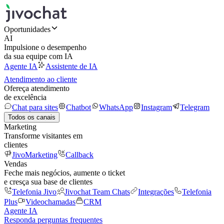
Oportunidades
AI
Impulsione o desempenho
da sua equipe com IA
Agente IA
Assistente de IA
Atendimento ao cliente
Ofereça atendimento
de excelência
Chat para sites
Chatbot
WhatsApp
Instagram
Telegram
Todos os canais
Marketing
Transforme visitantes em
clientes
JivoMarketing
Callback
Vendas
Feche mais negócios, aumente o ticket
e cresça sua base de clientes
Telefonia Jivo
Jivochat Team Chats
Integrações
Telefonia
Plus
Videochamadas
CRM
Agente IA
Responda perguntas frequentes