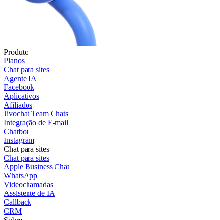
Produto
Planos
Chat para sites
Agente IA
Facebook
Aplicativos
Afiliados
Jivochat Team Chats
Integração de E-mail
Chatbot
Instagram
Chat para sites
Chat para sites
Apple Business Chat
WhatsApp
Videochamadas
Assistente de IA
Callback
CRM
Sobre