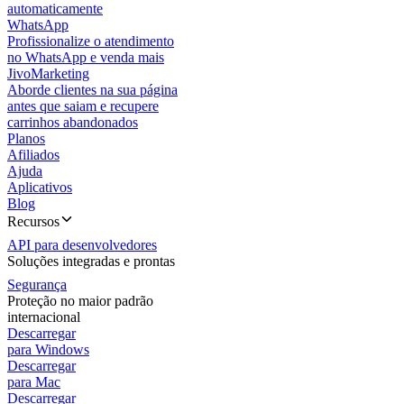
automaticamente
WhatsApp
Profissionalize o atendimento
no WhatsApp e venda mais
JivoMarketing
Aborde clientes na sua página
antes que saiam e recupere
carrinhos abandonados
Planos
Afiliados
Ajuda
Aplicativos
Blog
Recursos
API para desenvolvedores
Soluções integradas e prontas
Segurança
Proteção no maior padrão
internacional
Descarregar
para Windows
Descarregar
para Mac
Descarregar