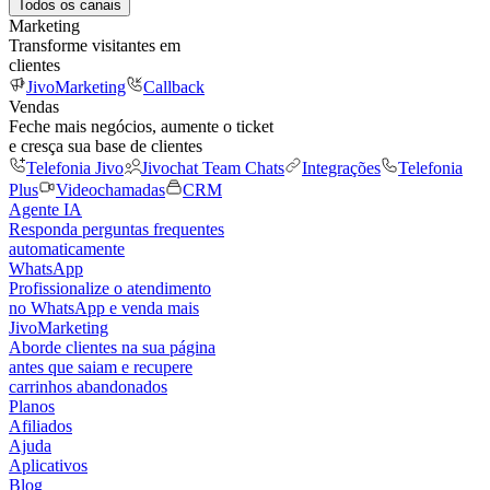
Todos os canais
Marketing
Transforme visitantes em
clientes
JivoMarketing
Callback
Vendas
Feche mais negócios, aumente o ticket
e cresça sua base de clientes
Telefonia Jivo
Jivochat Team Chats
Integrações
Telefonia
Plus
Videochamadas
CRM
Agente IA
Responda perguntas frequentes
automaticamente
WhatsApp
Profissionalize o atendimento
no WhatsApp e venda mais
JivoMarketing
Aborde clientes na sua página
antes que saiam e recupere
carrinhos abandonados
Planos
Afiliados
Ajuda
Aplicativos
Blog