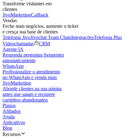
Transforme visitantes em
clientes
JivoMarketing
Callback
Vendas
Feche mais negócios, aumente o ticket
e cresça sua base de clientes
Telefonia Jivo
Jivochat Team Chats
Integrações
Telefonia Plus
Videochamadas
CRM
Agente IA
Responda perguntas frequentes
automaticamente
WhatsApp
Profissionalize o atendimento
no WhatsApp e venda mais
JivoMarketing
Aborde clientes na sua página
antes que saiam e recupere
carrinhos abandonados
Planos
Afiliados
Ajuda
Aplicativos
Blog
Recursos