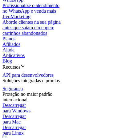
Profissionalize o atendimento
no WhatsApp e venda mais
JivoMarketing
Aborde clientes na sua página
antes que saiam e recupere
carrinhos abandonados
Planos
Afiliados
Ajuda
Aplicativos
Blog
Recursos
API para desenvolvedores
Soluções integradas e prontas
Segurança
Proteção no maior padrão
internacional
Descarregar
para Windows
Descarregar
para Mac
Descarregar
para Linux