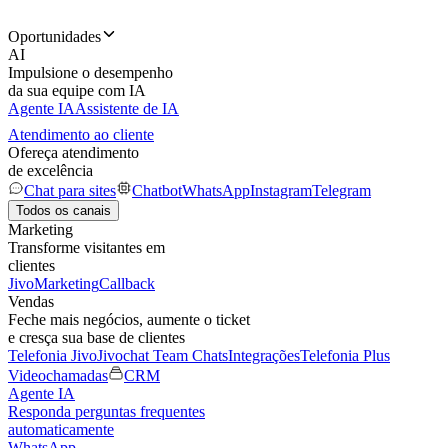
Oportunidades
AI
Impulsione o desempenho
da sua equipe com IA
Agente IA
Assistente de IA
Atendimento ao cliente
Ofereça atendimento
de excelência
Chat para sites
Chatbot
WhatsApp
Instagram
Telegram
Todos os canais
Marketing
Transforme visitantes em
clientes
JivoMarketing
Callback
Vendas
Feche mais negócios, aumente o ticket
e cresça sua base de clientes
Telefonia Jivo
Jivochat Team Chats
Integrações
Telefonia Plus
Videochamadas
CRM
Agente IA
Responda perguntas frequentes
automaticamente
WhatsApp