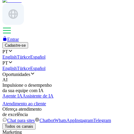
Entrar
Cadastre-se
PT
English
Türkçe
Español
PT
English
Türkçe
Español
Oportunidades
AI
Impulsione o desempenho
da sua equipe com IA
Agente IA
Assistente de IA
Atendimento ao cliente
Ofereça atendimento
de excelência
Chat para sites
Chatbot
WhatsApp
Instagram
Telegram
Todos os canais
Marketing