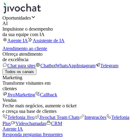
Oportunidades
AI
Impulsione o desempenho
da sua equipe com IA
Agente IA
Assistente de IA
Atendimento ao cliente
Ofereça atendimento
de excelência
Chat para sites
Chatbot
WhatsApp
Instagram
Telegram
Todos os canais
Marketing
Transforme visitantes em
clientes
JivoMarketing
Callback
Vendas
Feche mais negócios, aumente o ticket
e cresça sua base de clientes
Telefonia Jivo
Jivochat Team Chats
Integrações
Telefonia
Plus
Videochamadas
CRM
Agente IA
Responda perguntas frequentes