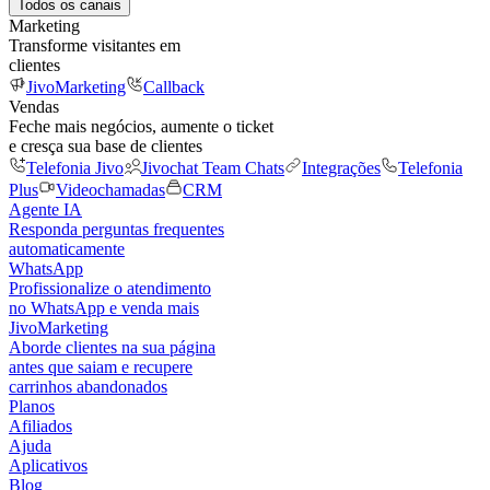
Todos os canais
Marketing
Transforme visitantes em
clientes
JivoMarketing
Callback
Vendas
Feche mais negócios, aumente o ticket
e cresça sua base de clientes
Telefonia Jivo
Jivochat Team Chats
Integrações
Telefonia
Plus
Videochamadas
CRM
Agente IA
Responda perguntas frequentes
automaticamente
WhatsApp
Profissionalize o atendimento
no WhatsApp e venda mais
JivoMarketing
Aborde clientes na sua página
antes que saiam e recupere
carrinhos abandonados
Planos
Afiliados
Ajuda
Aplicativos
Blog