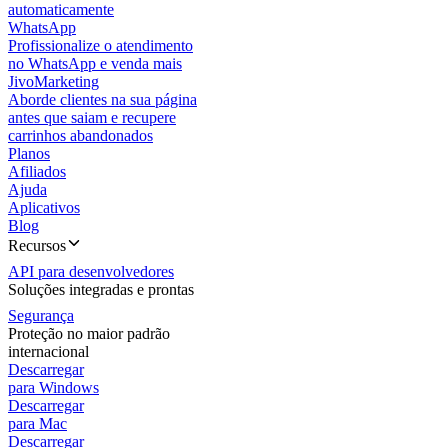
automaticamente
WhatsApp
Profissionalize o atendimento
no WhatsApp e venda mais
JivoMarketing
Aborde clientes na sua página
antes que saiam e recupere
carrinhos abandonados
Planos
Afiliados
Ajuda
Aplicativos
Blog
Recursos
API para desenvolvedores
Soluções integradas e prontas
Segurança
Proteção no maior padrão
internacional
Descarregar
para Windows
Descarregar
para Mac
Descarregar