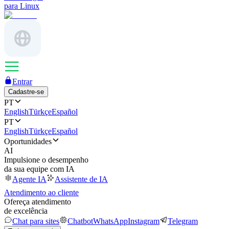
para Linux
Entrar
Cadastre-se
PT
English
Türkçe
Español
PT
English
Türkçe
Español
Oportunidades
AI
Impulsione o desempenho
da sua equipe com IA
Agente IA
Assistente de IA
Atendimento ao cliente
Ofereça atendimento
de excelência
Chat para sites
Chatbot
WhatsApp
Instagram
Telegram