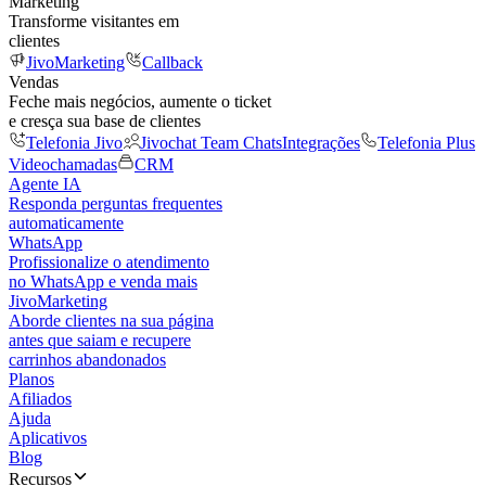
Marketing
Transforme visitantes em
clientes
JivoMarketing
Callback
Vendas
Feche mais negócios, aumente o ticket
e cresça sua base de clientes
Telefonia Jivo
Jivochat Team Chats
Integrações
Telefonia Plus
Videochamadas
CRM
Agente IA
Responda perguntas frequentes
automaticamente
WhatsApp
Profissionalize o atendimento
no WhatsApp e venda mais
JivoMarketing
Aborde clientes na sua página
antes que saiam e recupere
carrinhos abandonados
Planos
Afiliados
Ajuda
Aplicativos
Blog
Recursos