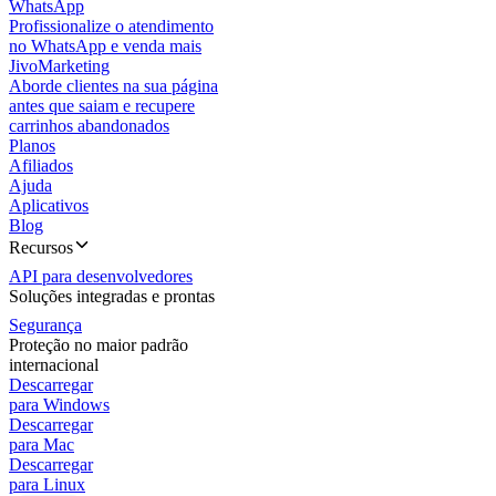
WhatsApp
Profissionalize o atendimento
no WhatsApp e venda mais
JivoMarketing
Aborde clientes na sua página
antes que saiam e recupere
carrinhos abandonados
Planos
Afiliados
Ajuda
Aplicativos
Blog
Recursos
API para desenvolvedores
Soluções integradas e prontas
Segurança
Proteção no maior padrão
internacional
Descarregar
para Windows
Descarregar
para Mac
Descarregar
para Linux