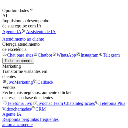
Oportunidades
AI
Impulsione o desempenho
da sua equipe com IA
Agente IA
Assistente de IA
Atendimento ao cliente
Ofereça atendimento
de excelência
Chat para sites
Chatbot
WhatsApp
Instagram
Telegram
Todos os canais
Marketing
Transforme visitantes em
clientes
JivoMarketing
Callback
Vendas
Feche mais negócios, aumente o ticket
e cresça sua base de clientes
Telefonia Jivo
Jivochat Team Chats
Integrações
Telefonia Plus
Videochamadas
CRM
Agente IA
Responda perguntas frequentes
automaticamente