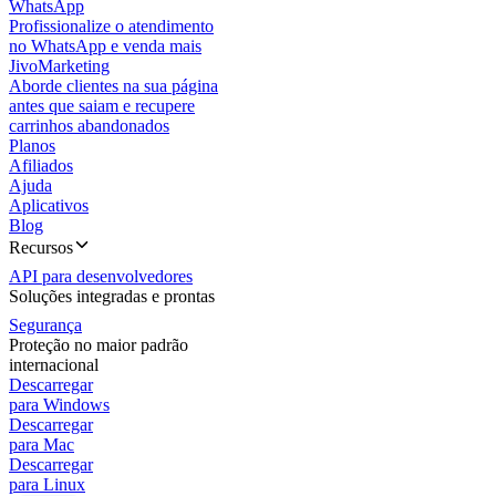
WhatsApp
Profissionalize o atendimento
no WhatsApp e venda mais
JivoMarketing
Aborde clientes na sua página
antes que saiam e recupere
carrinhos abandonados
Planos
Afiliados
Ajuda
Aplicativos
Blog
Recursos
API para desenvolvedores
Soluções integradas e prontas
Segurança
Proteção no maior padrão
internacional
Descarregar
para Windows
Descarregar
para Mac
Descarregar
para Linux