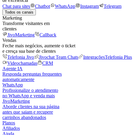
de excelência
Chat para sites
Chatbot
WhatsApp
Instagram
Telegram
Todos os canais
Marketing
Transforme visitantes em
clientes
JivoMarketing
Callback
Vendas
Feche mais negócios, aumente o ticket
e cresça sua base de clientes
Telefonia Jivo
Jivochat Team Chats
Integrações
Telefonia Plus
Videochamadas
CRM
Agente IA
Responda perguntas frequentes
automaticamente
WhatsApp
Profissionalize o atendimento
no WhatsApp e venda mais
JivoMarketing
Aborde clientes na sua página
antes que saiam e recupere
carrinhos abandonados
Planos
Afiliados
Ajuda