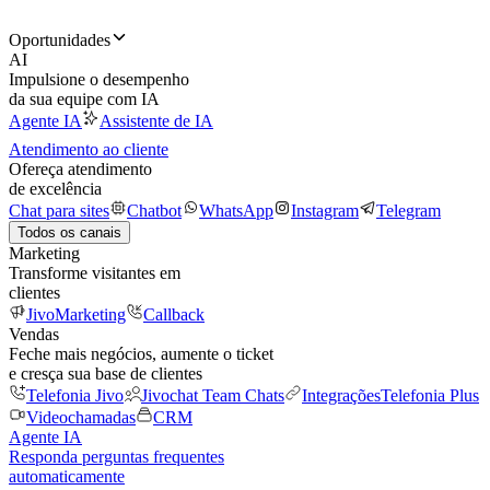
Oportunidades
AI
Impulsione o desempenho
da sua equipe com IA
Agente IA
Assistente de IA
Atendimento ao cliente
Ofereça atendimento
de excelência
Chat para sites
Chatbot
WhatsApp
Instagram
Telegram
Todos os canais
Marketing
Transforme visitantes em
clientes
JivoMarketing
Callback
Vendas
Feche mais negócios, aumente o ticket
e cresça sua base de clientes
Telefonia Jivo
Jivochat Team Chats
Integrações
Telefonia Plus
Videochamadas
CRM
Agente IA
Responda perguntas frequentes
automaticamente