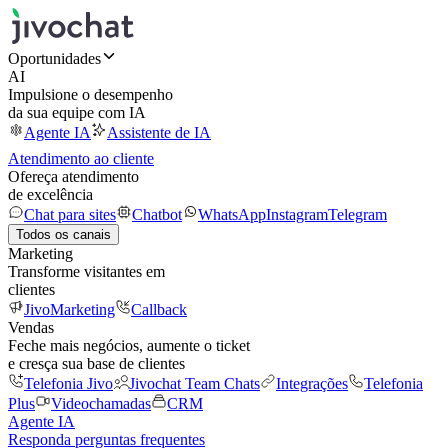
Oportunidades
AI
Impulsione o desempenho
da sua equipe com IA
Agente IA
Assistente de IA
Atendimento ao cliente
Ofereça atendimento
de excelência
Chat para sites
Chatbot
WhatsApp
Instagram
Telegram
Todos os canais
Marketing
Transforme visitantes em
clientes
JivoMarketing
Callback
Vendas
Feche mais negócios, aumente o ticket
e cresça sua base de clientes
Telefonia Jivo
Jivochat Team Chats
Integrações
Telefonia
Plus
Videochamadas
CRM
Agente IA
Responda perguntas frequentes