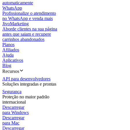
automaticamente
WhatsApp
Profissionalize o atendimento
no WhatsApp e venda mais
JivoMarketing
Aborde clientes na sua página
antes que saiam e recupere
carrinhos abandonados
Planos
Afiliados
Ajuda
Aplicativos
Blog
Recursos
API para desenvolvedores
Soluções integradas e prontas
Segurança
Proteção no maior padrão
internacional
Descarregar
para Windows
Descarregar
para Mac
Descarregar