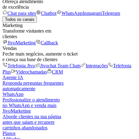
Ofereça atendimento
de excelência
Chat para sites
Chatbot
WhatsApp
Instagram
Telegram
Todos os canais
Marketing
Transforme visitantes em
clientes
JivoMarketing
Callback
Vendas
Feche mais negócios, aumente o ticket
e cresça sua base de clientes
Telefonia Jivo
Jivochat Team Chats
Integrações
Telefonia
Plus
Videochamadas
CRM
Agente IA
Responda perguntas frequentes
automaticamente
WhatsApp
Profissionalize o atendimento
no WhatsApp e venda mais
JivoMarketing
Aborde clientes na sua página
antes que saiam e recupere
carrinhos abandonados
Planos
Afiliados