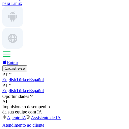
para Linux
Entrar
Cadastre-se
PT
English
Türkçe
Español
PT
English
Türkçe
Español
Oportunidades
AI
Impulsione o desempenho
da sua equipe com IA
Agente IA
Assistente de IA
Atendimento ao cliente