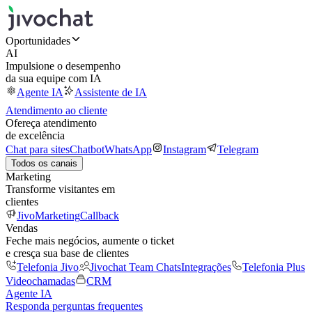
Oportunidades
AI
Impulsione o desempenho
da sua equipe com IA
Agente IA
Assistente de IA
Atendimento ao cliente
Ofereça atendimento
de excelência
Chat para sites
Chatbot
WhatsApp
Instagram
Telegram
Todos os canais
Marketing
Transforme visitantes em
clientes
JivoMarketing
Callback
Vendas
Feche mais negócios, aumente o ticket
e cresça sua base de clientes
Telefonia Jivo
Jivochat Team Chats
Integrações
Telefonia Plus
Videochamadas
CRM
Agente IA
Responda perguntas frequentes