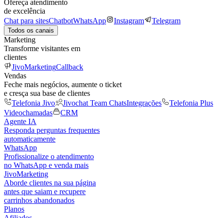
Ofereça atendimento
de excelência
Chat para sites
Chatbot
WhatsApp
Instagram
Telegram
Todos os canais
Marketing
Transforme visitantes em
clientes
JivoMarketing
Callback
Vendas
Feche mais negócios, aumente o ticket
e cresça sua base de clientes
Telefonia Jivo
Jivochat Team Chats
Integrações
Telefonia Plus
Videochamadas
CRM
Agente IA
Responda perguntas frequentes
automaticamente
WhatsApp
Profissionalize o atendimento
no WhatsApp e venda mais
JivoMarketing
Aborde clientes na sua página
antes que saiam e recupere
carrinhos abandonados
Planos
Afiliados