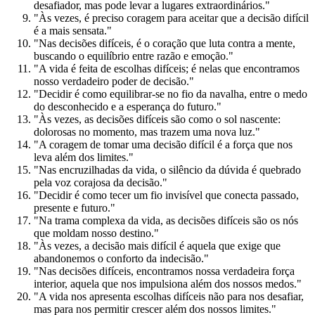
desafiador, mas pode levar a lugares extraordinários."
"Às vezes, é preciso coragem para aceitar que a decisão difícil
é a mais sensata."
"Nas decisões difíceis, é o coração que luta contra a mente,
buscando o equilíbrio entre razão e emoção."
"A vida é feita de escolhas difíceis; é nelas que encontramos
nosso verdadeiro poder de decisão."
"Decidir é como equilibrar-se no fio da navalha, entre o medo
do desconhecido e a esperança do futuro."
"Às vezes, as decisões difíceis são como o sol nascente:
dolorosas no momento, mas trazem uma nova luz."
"A coragem de tomar uma decisão difícil é a força que nos
leva além dos limites."
"Nas encruzilhadas da vida, o silêncio da dúvida é quebrado
pela voz corajosa da decisão."
"Decidir é como tecer um fio invisível que conecta passado,
presente e futuro."
"Na trama complexa da vida, as decisões difíceis são os nós
que moldam nosso destino."
"Às vezes, a decisão mais difícil é aquela que exige que
abandonemos o conforto da indecisão."
"Nas decisões difíceis, encontramos nossa verdadeira força
interior, aquela que nos impulsiona além dos nossos medos."
"A vida nos apresenta escolhas difíceis não para nos desafiar,
mas para nos permitir crescer além dos nossos limites."