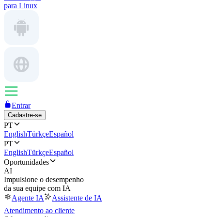
para Linux
Entrar
Cadastre-se
PT
English
Türkçe
Español
PT
English
Türkçe
Español
Oportunidades
AI
Impulsione o desempenho
da sua equipe com IA
Agente IA
Assistente de IA
Atendimento ao cliente