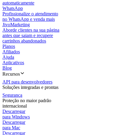
automaticamente
WhatsApp
Profissionalize o atendimento
no WhatsApp e venda mais
JivoMarketing
Aborde clientes na sua página
antes que saiam e recupere
carrinhos abandonados
Planos
Afiliados
Ajuda
Aplicativos
Blog
Recursos
API para desenvolvedores
Soluções integradas e prontas
Segurança
Proteção no maior padrão
internacional
Descarregar
para Windows
Descarregar
para Mac
Descarregar