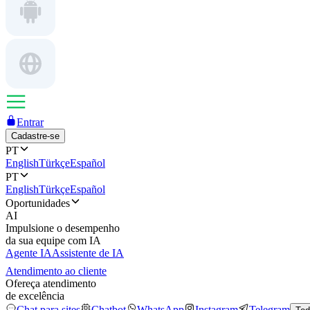
Entrar
Cadastre-se
PT
English
Türkçe
Español
PT
English
Türkçe
Español
Oportunidades
AI
Impulsione o desempenho
da sua equipe com IA
Agente IA
Assistente de IA
Atendimento ao cliente
Ofereça atendimento
de excelência
Chat para sites
Chatbot
WhatsApp
Instagram
Telegram