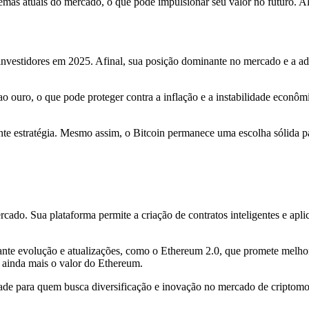
emas atuais do mercado, o que pode impulsionar seu valor no futuro. Al
nvestidores em 2025. Afinal, sua posição dominante no mercado e a ado
o ouro, o que pode proteger contra a inflação e a instabilidade econômi
ente estratégia. Mesmo assim, o Bitcoin permanece uma escolha sólida 
do. Sua plataforma permite a criação de contratos inteligentes e aplic
nte evolução e atualizações, como o Ethereum 2.0, que promete melhorar
 ainda mais o valor do Ethereum.
ade para quem busca diversificação e inovação no mercado de criptom