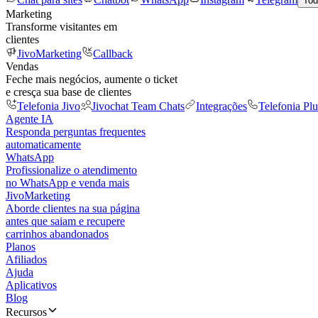
Tod
Marketing
Transforme visitantes em
clientes
JivoMarketing
Callback
Vendas
Feche mais negócios, aumente o ticket
e cresça sua base de clientes
Telefonia Jivo
Jivochat Team Chats
Integrações
Telefonia Plu
Agente IA
Responda perguntas frequentes
automaticamente
WhatsApp
Profissionalize o atendimento
no WhatsApp e venda mais
JivoMarketing
Aborde clientes na sua página
antes que saiam e recupere
carrinhos abandonados
Planos
Afiliados
Ajuda
Aplicativos
Blog
Recursos