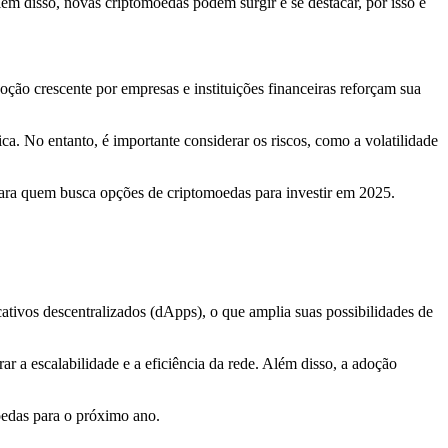
ém disso, novas criptomoedas podem surgir e se destacar, por isso é
ção crescente por empresas e instituições financeiras reforçam sua
ca. No entanto, é importante considerar os riscos, como a volatilidade
para quem busca opções de criptomoedas para investir em 2025.
ativos descentralizados (dApps), o que amplia suas possibilidades de
 a escalabilidade e a eficiência da rede. Além disso, a adoção
oedas para o próximo ano.