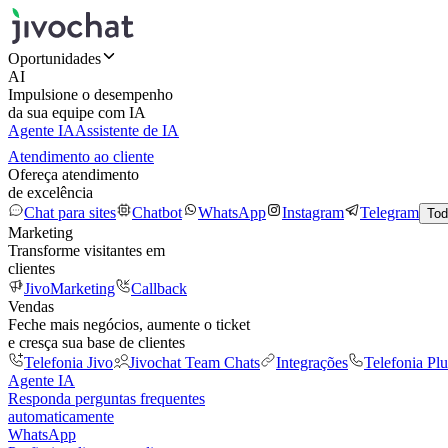
Oportunidades
AI
Impulsione o desempenho
da sua equipe com IA
Agente IA
Assistente de IA
Atendimento ao cliente
Ofereça atendimento
de excelência
Chat para sites
Chatbot
WhatsApp
Instagram
Telegram
Tod
Marketing
Transforme visitantes em
clientes
JivoMarketing
Callback
Vendas
Feche mais negócios, aumente o ticket
e cresça sua base de clientes
Telefonia Jivo
Jivochat Team Chats
Integrações
Telefonia Plu
Agente IA
Responda perguntas frequentes
automaticamente
WhatsApp