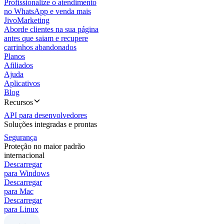
Profissionalize o atendimento
no WhatsApp e venda mais
JivoMarketing
Aborde clientes na sua página
antes que saiam e recupere
carrinhos abandonados
Planos
Afiliados
Ajuda
Aplicativos
Blog
Recursos
API para desenvolvedores
Soluções integradas e prontas
Segurança
Proteção no maior padrão
internacional
Descarregar
para Windows
Descarregar
para Mac
Descarregar
para Linux