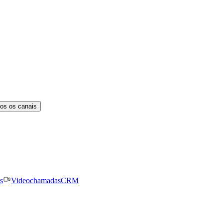
os os canais
s
Videochamadas
CRM