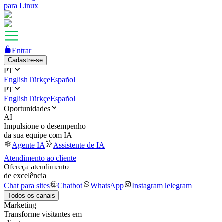
para Linux
Entrar
Cadastre-se
PT
English
Türkçe
Español
PT
English
Türkçe
Español
Oportunidades
AI
Impulsione o desempenho
da sua equipe com IA
Agente IA
Assistente de IA
Atendimento ao cliente
Ofereça atendimento
de excelência
Chat para sites
Chatbot
WhatsApp
Instagram
Telegram
Todos os canais
Marketing
Transforme visitantes em