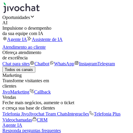
Oportunidades
AI
Impulsione o desempenho
da sua equipe com IA
Agente IA
Assistente de IA
Atendimento ao cliente
Ofereça atendimento
de excelência
Chat para sites
Chatbot
WhatsApp
Instagram
Telegram
Todos os canais
Marketing
Transforme visitantes em
clientes
JivoMarketing
Callback
Vendas
Feche mais negócios, aumente o ticket
e cresça sua base de clientes
Telefonia Jivo
Jivochat Team Chats
Integrações
Telefonia Plus
Videochamadas
CRM
Agente IA
Responda perguntas frequentes