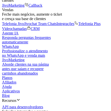
clientes
JivoMarketing
Callback
Vendas
Feche mais negócios, aumente o ticket
e cresça sua base de clientes
Telefonia Jivo
Jivochat Team Chats
Integrações
Telefonia Plus
Videochamadas
CRM
Agente IA
Responda perguntas frequentes
automaticamente
WhatsApp
Profissionalize o atendimento
no WhatsApp e venda mais
JivoMarketing
Aborde clientes na sua página
antes que saiam e recupere
carrinhos abandonados
Planos
Afiliados
Ajuda
Aplicativos
Blog
Recursos
API para desenvolvedores