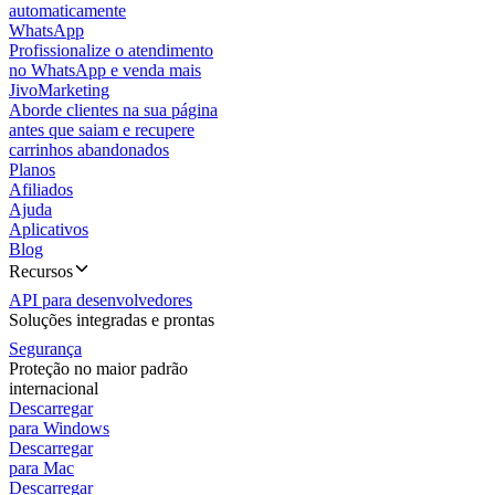
automaticamente
WhatsApp
Profissionalize o atendimento
no WhatsApp e venda mais
JivoMarketing
Aborde clientes na sua página
antes que saiam e recupere
carrinhos abandonados
Planos
Afiliados
Ajuda
Aplicativos
Blog
Recursos
API para desenvolvedores
Soluções integradas e prontas
Segurança
Proteção no maior padrão
internacional
Descarregar
para Windows
Descarregar
para Mac
Descarregar