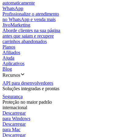
automaticamente
WhatsApp
Profissionalize o atendimento
no WhatsApp e venda mais
JivoMarketing
Aborde clientes na sua página
antes que saiam e recupere
carrinhos abandonados
Planos
Afiliados
Ajuda
Aplicativos
Blog
Recursos
API para desenvolvedores
Soluções integradas e prontas
Segurança
Proteção no maior padrão
internacional
Descarregar
para Windows
Descarregar
para Mac
Descarregar