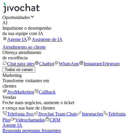
Oportunidades
AI
Impulsione o desempenho
da sua equipe com IA
Agente IA
Assistente de IA
Atendimento ao cliente
Ofereça atendimento
de excelência
Chat para sites
Chatbot
WhatsApp
Instagram
Telegram
Todos os canais
Marketing
Transforme visitantes em
clientes
JivoMarketing
Callback
Vendas
Feche mais negócios, aumente o ticket
e cresça sua base de clientes
Telefonia Jivo
Jivochat Team Chats
Integrações
Telefonia
Plus
Videochamadas
CRM
Agente IA
Responda perguntas frequentes