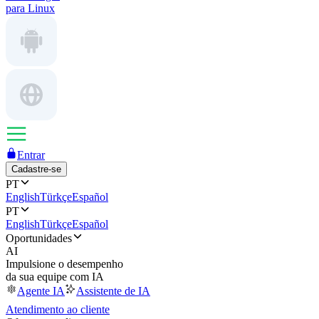
para Linux
Entrar
Cadastre-se
PT
English
Türkçe
Español
PT
English
Türkçe
Español
Oportunidades
AI
Impulsione o desempenho
da sua equipe com IA
Agente IA
Assistente de IA
Atendimento ao cliente