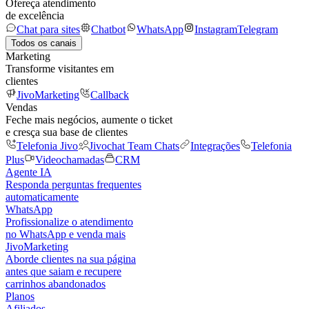
Ofereça atendimento
de excelência
Chat para sites
Chatbot
WhatsApp
Instagram
Telegram
Todos os canais
Marketing
Transforme visitantes em
clientes
JivoMarketing
Callback
Vendas
Feche mais negócios, aumente o ticket
e cresça sua base de clientes
Telefonia Jivo
Jivochat Team Chats
Integrações
Telefonia
Plus
Videochamadas
CRM
Agente IA
Responda perguntas frequentes
automaticamente
WhatsApp
Profissionalize o atendimento
no WhatsApp e venda mais
JivoMarketing
Aborde clientes na sua página
antes que saiam e recupere
carrinhos abandonados
Planos
Afiliados