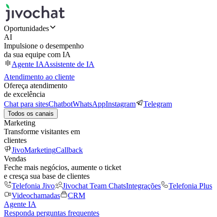
Oportunidades
AI
Impulsione o desempenho
da sua equipe com IA
Agente IA
Assistente de IA
Atendimento ao cliente
Ofereça atendimento
de excelência
Chat para sites
Chatbot
WhatsApp
Instagram
Telegram
Todos os canais
Marketing
Transforme visitantes em
clientes
JivoMarketing
Callback
Vendas
Feche mais negócios, aumente o ticket
e cresça sua base de clientes
Telefonia Jivo
Jivochat Team Chats
Integrações
Telefonia Plus
Videochamadas
CRM
Agente IA
Responda perguntas frequentes