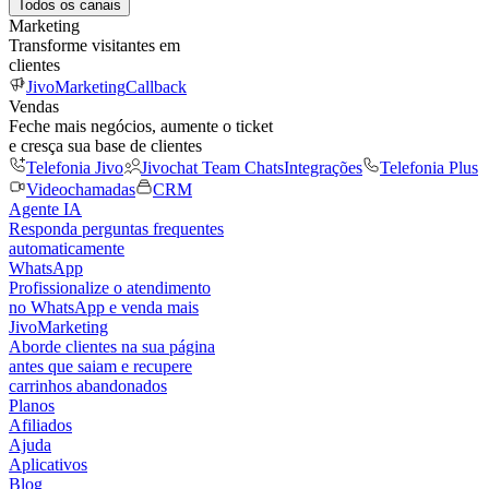
Todos os canais
Marketing
Transforme visitantes em
clientes
JivoMarketing
Callback
Vendas
Feche mais negócios, aumente o ticket
e cresça sua base de clientes
Telefonia Jivo
Jivochat Team Chats
Integrações
Telefonia Plus
Videochamadas
CRM
Agente IA
Responda perguntas frequentes
automaticamente
WhatsApp
Profissionalize o atendimento
no WhatsApp e venda mais
JivoMarketing
Aborde clientes na sua página
antes que saiam e recupere
carrinhos abandonados
Planos
Afiliados
Ajuda
Aplicativos
Blog