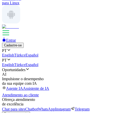
para Linux
Entrar
Cadastre-se
PT
English
Türkçe
Español
PT
English
Türkçe
Español
Oportunidades
AI
Impulsione o desempenho
da sua equipe com IA
Agente IA
Assistente de IA
Atendimento ao cliente
Ofereça atendimento
de excelência
Chat para sites
Chatbot
WhatsApp
Instagram
Telegram