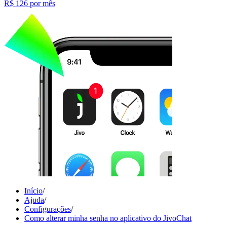
R$ 126
por mês
Início
/
Ajuda
/
Configurações
/
Como alterar minha senha no aplicativo do JivoChat