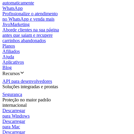
automaticamente
WhatsApp
Profissionalize o atendimento
no WhatsApp e venda mais
JivoMarketing
Aborde clientes na sua página
antes que saiam e recupere
carrinhos abandonados
Planos
Afiliados
Ajuda
Aplicativos
Blog
Recursos
API para desenvolvedores
Soluções integradas e prontas
Segurança
Proteção no maior padrão
internacional
Descarregar
para Windows
Descarregar
para Mac
Descarregar