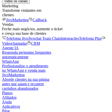
Todos os canais
Marketing
Transforme visitantes em
clientes
JivoMarketing
Callback
Vendas
Feche mais negócios, aumente o ticket
e cresça sua base de clientes
Telefonia Jivo
Jivochat Team Chats
Integrações
Telefonia Plus
Videochamadas
CRM
Agente IA
Responda perguntas frequentes
automaticamente
WhatsApp
Profissionalize o atendimento
no WhatsApp e venda mais
JivoMarketing
Aborde clientes na sua página
antes que saiam e recupere
carrinhos abandonados
Planos
Afiliados
Ajuda
Aplicativos
Blog