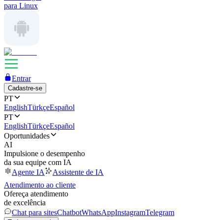
para Linux
Entrar
Cadastre-se
PT
English
Türkçe
Español
PT
English
Türkçe
Español
Oportunidades
AI
Impulsione o desempenho
da sua equipe com IA
Agente IA
Assistente de IA
Atendimento ao cliente
Ofereça atendimento
de excelência
Chat para sites
Chatbot
WhatsApp
Instagram
Telegram