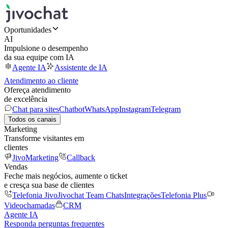
Oportunidades
AI
Impulsione o desempenho
da sua equipe com IA
Agente IA
Assistente de IA
Atendimento ao cliente
Ofereça atendimento
de excelência
Chat para sites
Chatbot
WhatsApp
Instagram
Telegram
Todos os canais
Marketing
Transforme visitantes em
clientes
JivoMarketing
Callback
Vendas
Feche mais negócios, aumente o ticket
e cresça sua base de clientes
Telefonia Jivo
Jivochat Team Chats
Integrações
Telefonia Plus
Videochamadas
CRM
Agente IA
Responda perguntas frequentes