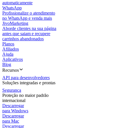
automaticamente
WhatsApp
Profissionalize o atendimento
no WhatsApp e venda mais
JivoMarketing
Aborde clientes na sua página
antes que saiam e recupere
carrinhos abandonados
Planos
Afiliados
Ajuda
Aplicativos
Blog
Recursos
API para desenvolvedores
Soluções integradas e prontas
Segurança
Proteção no maior padrão
internacional
Descarregar
para Windows
Descarregar
para Mac
Descarregar