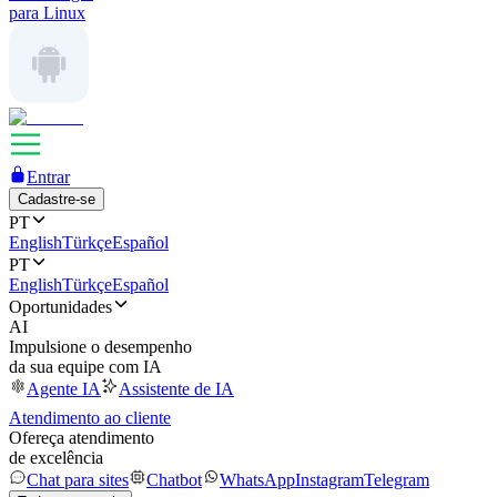
para Linux
Entrar
Cadastre-se
PT
English
Türkçe
Español
PT
English
Türkçe
Español
Oportunidades
AI
Impulsione o desempenho
da sua equipe com IA
Agente IA
Assistente de IA
Atendimento ao cliente
Ofereça atendimento
de excelência
Chat para sites
Chatbot
WhatsApp
Instagram
Telegram