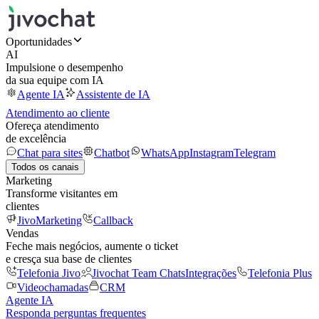
Oportunidades
AI
Impulsione o desempenho
da sua equipe com IA
Agente IA
Assistente de IA
Atendimento ao cliente
Ofereça atendimento
de excelência
Chat para sites
Chatbot
WhatsApp
Instagram
Telegram
Todos os canais
Marketing
Transforme visitantes em
clientes
JivoMarketing
Callback
Vendas
Feche mais negócios, aumente o ticket
e cresça sua base de clientes
Telefonia Jivo
Jivochat Team Chats
Integrações
Telefonia Plus
Videochamadas
CRM
Agente IA
Responda perguntas frequentes