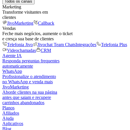
Todos os canais
Marketing
Transforme visitantes em
clientes
JivoMarketing
Callback
Vendas
Feche mais negócios, aumente o ticket
e cresça sua base de clientes
Telefonia Jivo
Jivochat Team Chats
Integrações
Telefonia Plus
Videochamadas
CRM
Agente IA
Responda perguntas frequentes
automaticamente
WhatsApp
Profissionalize o atendimento
no WhatsApp e venda mais
JivoMarketing
Aborde clientes na sua página
antes que saiam e recupere
carrinhos abandonados
Planos
Afiliados
Ajuda
Aplicativos
Blog