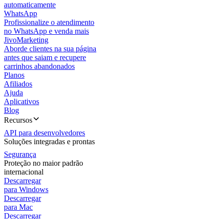
automaticamente
WhatsApp
Profissionalize o atendimento
no WhatsApp e venda mais
JivoMarketing
Aborde clientes na sua página
antes que saiam e recupere
carrinhos abandonados
Planos
Afiliados
Ajuda
Aplicativos
Blog
Recursos
API para desenvolvedores
Soluções integradas e prontas
Segurança
Proteção no maior padrão
internacional
Descarregar
para Windows
Descarregar
para Mac
Descarregar