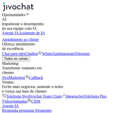
Oportunidades
AI
Impulsione o desempenho
da sua equipe com IA
Agente IA
Assistente de IA
Atendimento ao cliente
Ofereça atendimento
de excelência
Chat para sites
Chatbot
WhatsApp
Instagram
Telegram
Todos os canais
Marketing
Transforme visitantes em
clientes
JivoMarketing
Callback
Vendas
Feche mais negócios, aumente o ticket
e cresça sua base de clientes
Telefonia Jivo
Jivochat Team Chats
Integrações
Telefonia Plus
Videochamadas
CRM
Agente IA
Responda perguntas frequentes