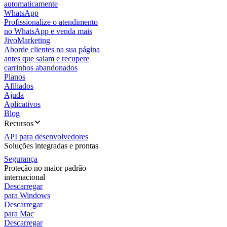
automaticamente
WhatsApp
Profissionalize o atendimento
no WhatsApp e venda mais
JivoMarketing
Aborde clientes na sua página
antes que saiam e recupere
carrinhos abandonados
Planos
Afiliados
Ajuda
Aplicativos
Blog
Recursos
API para desenvolvedores
Soluções integradas e prontas
Segurança
Proteção no maior padrão
internacional
Descarregar
para Windows
Descarregar
para Mac
Descarregar