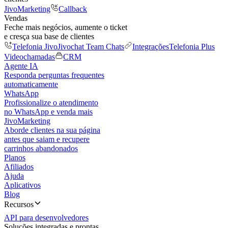
JivoMarketing
Callback
Vendas
Feche mais negócios, aumente o ticket
e cresça sua base de clientes
Telefonia Jivo
Jivochat Team Chats
Integrações
Telefonia Plus
Videochamadas
CRM
Agente IA
Responda perguntas frequentes
automaticamente
WhatsApp
Profissionalize o atendimento
no WhatsApp e venda mais
JivoMarketing
Aborde clientes na sua página
antes que saiam e recupere
carrinhos abandonados
Planos
Afiliados
Ajuda
Aplicativos
Blog
Recursos
API para desenvolvedores
Soluções integradas e prontas