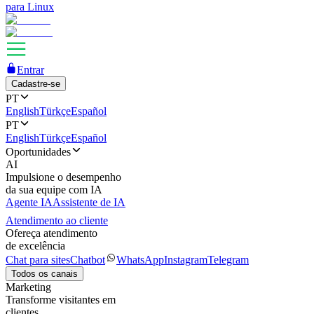
para Linux
Entrar
Cadastre-se
PT
English
Türkçe
Español
PT
English
Türkçe
Español
Oportunidades
AI
Impulsione o desempenho
da sua equipe com IA
Agente IA
Assistente de IA
Atendimento ao cliente
Ofereça atendimento
de excelência
Chat para sites
Chatbot
WhatsApp
Instagram
Telegram
Todos os canais
Marketing
Transforme visitantes em
clientes