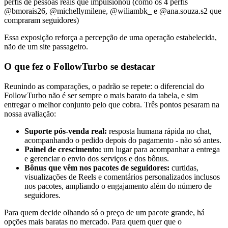
perfis de pessoas reais que impulsionou (como os 4 perfis
@bmorais26, @michellymilene, @wiliambk_ e @ana.souza.s2 que
compraram seguidores)
Essa exposição reforça a percepção de uma operação estabelecida,
não de um site passageiro.
O que fez o FollowTurbo se destacar
Reunindo as comparações, o padrão se repete: o diferencial do
FollowTurbo não é ser sempre o mais barato da tabela, e sim
entregar o melhor conjunto pelo que cobra. Três pontos pesaram na
nossa avaliação:
Suporte pós-venda real:
resposta humana rápida no chat,
acompanhando o pedido depois do pagamento - não só antes.
Painel de crescimento:
um lugar para acompanhar a entrega
e gerenciar o envio dos serviços e dos bônus.
Bônus que vêm nos pacotes de seguidores:
curtidas,
visualizações de Reels e comentários personalizados inclusos
nos pacotes, ampliando o engajamento além do número de
seguidores.
Para quem decide olhando só o preço de um pacote grande, há
opções mais baratas no mercado. Para quem quer que o