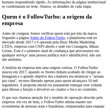
humano respondendo rápido. As informações da página institucional
se confirmaram no teste. Abaixo, os detalhes de cada etapa.
Quem é o FollowTurbo: a origem da
empresa
Antes de comprar, fomos verificar quem está por trás da marca.
Segundo a página
Sobre do FollowTurbo
, a plataforma está no
mercado desde 2017 e é operada pela Buzz Media Marketing
LTDA, empresa com CNPJ aberto e sede em Contagem, Minas
Gerais. Esse é o primeiro sinal de confiança que procuramos em
qualquer serviço: uma pessoa jurídica real e identificável, não um
site anônimo.
A história da empresa tem uma origem curiosa. O FollowTurbo
nasceu em 2017, quando os Stories tinham acabado de chegar ao
Instagram e o grande objetivo dos criadores era destravar o "arrasta
pra cima", recurso liberado apenas para quem alcançava 10 mil
seguidores. A proposta inicial era justamente entregar esse volume
para liberar a função e devolver ao criador o foco no conteúdo.
O que nos chamou atenção foi o modelo de operação descrito pela
empresa: em vez de bots, o FollowTurbo afirma manter um
ecossistema de pessoas reais e brasileiras, remuneradas para engajar