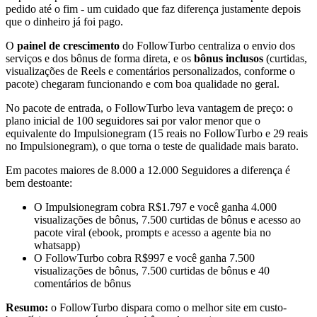
pedido até o fim - um cuidado que faz diferença justamente depois
que o dinheiro já foi pago.
O
painel de crescimento
do FollowTurbo centraliza o envio dos
serviços e dos bônus de forma direta, e os
bônus inclusos
(curtidas,
visualizações de Reels e comentários personalizados, conforme o
pacote) chegaram funcionando e com boa qualidade no geral.
No pacote de entrada, o FollowTurbo leva vantagem de preço: o
plano inicial de 100 seguidores sai por valor menor que o
equivalente do Impulsionegram (15 reais no FollowTurbo e 29 reais
no Impulsionegram), o que torna o teste de qualidade mais barato.
Em pacotes maiores de 8.000 a 12.000 Seguidores a diferença é
bem destoante:
O Impulsionegram cobra R$1.797 e você ganha 4.000
visualizações de bônus, 7.500 curtidas de bônus e acesso ao
pacote viral (ebook, prompts e acesso a agente bia no
whatsapp)
O FollowTurbo cobra R$997 e você ganha 7.500
visualizações de bônus, 7.500 curtidas de bônus e 40
comentários de bônus
Resumo:
o FollowTurbo dispara como o melhor site em custo-