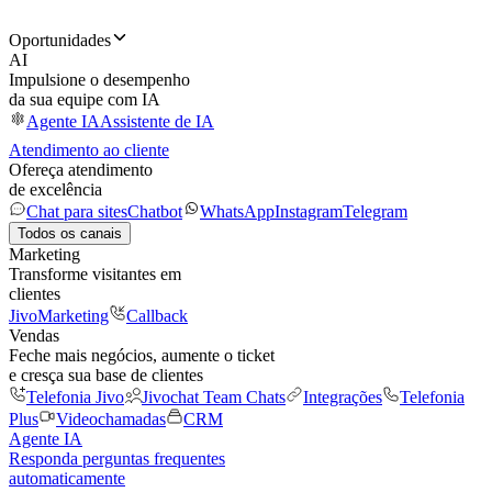
Oportunidades
AI
Impulsione o desempenho
da sua equipe com IA
Agente IA
Assistente de IA
Atendimento ao cliente
Ofereça atendimento
de excelência
Chat para sites
Chatbot
WhatsApp
Instagram
Telegram
Todos os canais
Marketing
Transforme visitantes em
clientes
JivoMarketing
Callback
Vendas
Feche mais negócios, aumente o ticket
e cresça sua base de clientes
Telefonia Jivo
Jivochat Team Chats
Integrações
Telefonia
Plus
Videochamadas
CRM
Agente IA
Responda perguntas frequentes
automaticamente