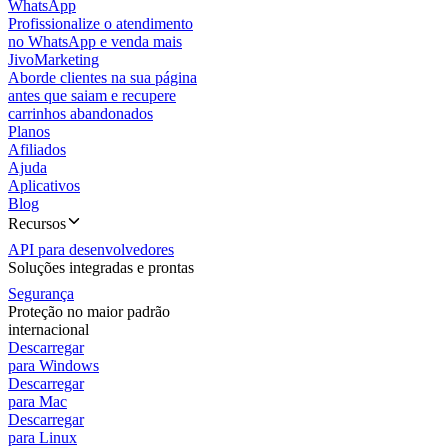
WhatsApp
Profissionalize o atendimento
no WhatsApp e venda mais
JivoMarketing
Aborde clientes na sua página
antes que saiam e recupere
carrinhos abandonados
Planos
Afiliados
Ajuda
Aplicativos
Blog
Recursos
API para desenvolvedores
Soluções integradas e prontas
Segurança
Proteção no maior padrão
internacional
Descarregar
para Windows
Descarregar
para Mac
Descarregar
para Linux