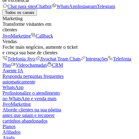
de excelência
Chat para sites
Chatbot
WhatsApp
Instagram
Telegram
Todos os canais
Marketing
Transforme visitantes em
clientes
JivoMarketing
Callback
Vendas
Feche mais negócios, aumente o ticket
e cresça sua base de clientes
Telefonia Jivo
Jivochat Team Chats
Integrações
Telefonia
Plus
Videochamadas
CRM
Agente IA
Responda perguntas frequentes
automaticamente
WhatsApp
Profissionalize o atendimento
no WhatsApp e venda mais
JivoMarketing
Aborde clientes na sua página
antes que saiam e recupere
carrinhos abandonados
Planos
Afiliados
Ajuda