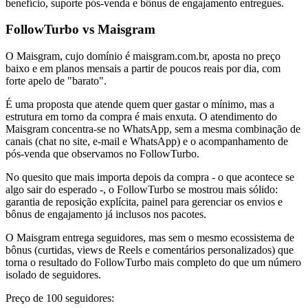
benefício, suporte pós-venda e bônus de engajamento entregues.
FollowTurbo vs Maisgram
O Maisgram, cujo domínio é maisgram.com.br, aposta no preço
baixo e em planos mensais a partir de poucos reais por dia, com
forte apelo de "barato".
É uma proposta que atende quem quer gastar o mínimo, mas a
estrutura em torno da compra é mais enxuta. O atendimento do
Maisgram concentra-se no WhatsApp, sem a mesma combinação de
canais (chat no site, e-mail e WhatsApp) e o acompanhamento de
pós-venda que observamos no FollowTurbo.
No quesito que mais importa depois da compra - o que acontece se
algo sair do esperado -, o FollowTurbo se mostrou mais sólido:
garantia de reposição explícita, painel para gerenciar os envios e
bônus de engajamento já inclusos nos pacotes.
O Maisgram entrega seguidores, mas sem o mesmo ecossistema de
bônus (curtidas, views de Reels e comentários personalizados) que
torna o resultado do FollowTurbo mais completo do que um número
isolado de seguidores.
Preço de 100 seguidores: