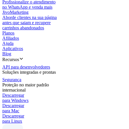
Profissionalize o atendimento
no WhatsApp e venda mais
JivoMarketing
Aborde clientes na sua página
antes que saiam e recupere
carrinhos abandonados
Planos
Afiliados
Ajuda
Aplicativos
Blog
Recursos
API para desenvolvedores
Soluções integradas e prontas
Segurança
Proteção no maior padrão
internacional
Descarregar
para Windows
Descarregar
para Mac
Descarregar
para Linux