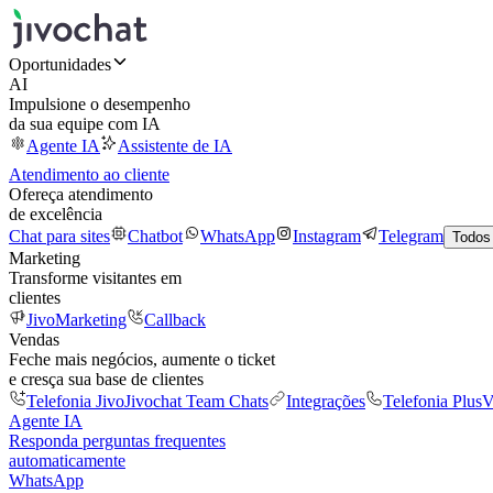
Oportunidades
AI
Impulsione o desempenho
da sua equipe com IA
Agente IA
Assistente de IA
Atendimento ao cliente
Ofereça atendimento
de excelência
Chat para sites
Chatbot
WhatsApp
Instagram
Telegram
Todos
Marketing
Transforme visitantes em
clientes
JivoMarketing
Callback
Vendas
Feche mais negócios, aumente o ticket
e cresça sua base de clientes
Telefonia Jivo
Jivochat Team Chats
Integrações
Telefonia Plus
V
Agente IA
Responda perguntas frequentes
automaticamente
WhatsApp