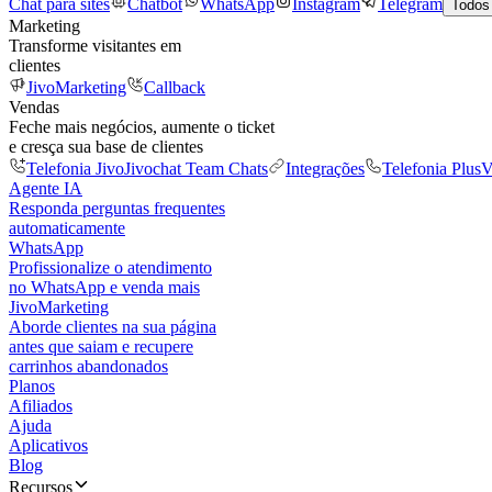
Chat para sites
Chatbot
WhatsApp
Instagram
Telegram
Todos
Marketing
Transforme visitantes em
clientes
JivoMarketing
Callback
Vendas
Feche mais negócios, aumente o ticket
e cresça sua base de clientes
Telefonia Jivo
Jivochat Team Chats
Integrações
Telefonia Plus
V
Agente IA
Responda perguntas frequentes
automaticamente
WhatsApp
Profissionalize o atendimento
no WhatsApp e venda mais
JivoMarketing
Aborde clientes na sua página
antes que saiam e recupere
carrinhos abandonados
Planos
Afiliados
Ajuda
Aplicativos
Blog
Recursos