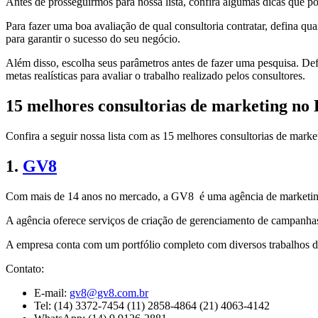
Antes de prosseguirmos para nossa lista, confira algumas dicas que p
Para fazer uma boa avaliação de qual consultoria contratar, defina qua
para garantir o sucesso do seu negócio.
Além disso, escolha seus parâmetros antes de fazer uma pesquisa. Defin
metas realísticas para avaliar o trabalho realizado pelos consultores.
15 melhores consultorias de marketing no 
Confira a seguir nossa lista com as 15 melhores consultorias de market
1.
GV8
Com mais de 14 anos no mercado, a GV8 é uma agência de marketing di
A agência oferece serviços de criação de gerenciamento de campanhas no
A empresa conta com um portfólio completo com diversos trabalhos dis
Contato:
E-mail:
gv8@gv8.com.br
Tel: (14) 3372-7454 (11) 2858-4864 (21) 4063-4142