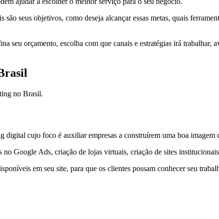
odem ajudar a escolher o melhor serviço para o seu negócio.
is são seus objetivos, como deseja alcançar essas metas, quais ferramen
a seu orçamento, escolha com que canais e estratégias irá trabalhar, ava
Brasil
ing no Brasil.
gital cujo foco é auxiliar empresas a construírem uma boa imagem digit
 Google Ads, criação de lojas virtuais, criação de sites institucionais,
poníveis em seu site, para que os clientes possam conhecer seu trabal