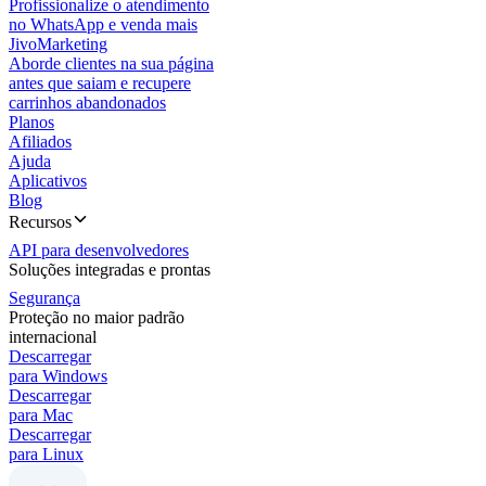
Profissionalize o atendimento
no WhatsApp e venda mais
JivoMarketing
Aborde clientes na sua página
antes que saiam e recupere
carrinhos abandonados
Planos
Afiliados
Ajuda
Aplicativos
Blog
Recursos
API para desenvolvedores
Soluções integradas e prontas
Segurança
Proteção no maior padrão
internacional
Descarregar
para Windows
Descarregar
para Mac
Descarregar
para Linux