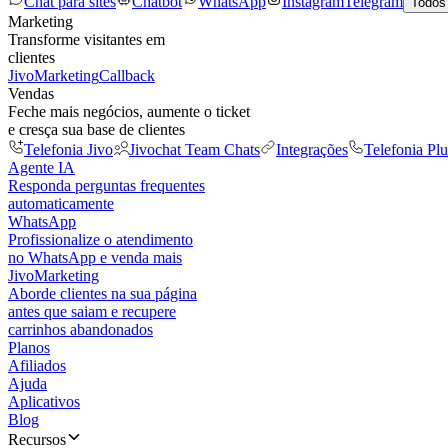
Chat para sites
Chatbot
WhatsApp
Instagram
Telegram
Todos
Marketing
Transforme visitantes em
clientes
JivoMarketing
Callback
Vendas
Feche mais negócios, aumente o ticket
e cresça sua base de clientes
Telefonia Jivo
Jivochat Team Chats
Integrações
Telefonia Plu
Agente IA
Responda perguntas frequentes
automaticamente
WhatsApp
Profissionalize o atendimento
no WhatsApp e venda mais
JivoMarketing
Aborde clientes na sua página
antes que saiam e recupere
carrinhos abandonados
Planos
Afiliados
Ajuda
Aplicativos
Blog
Recursos