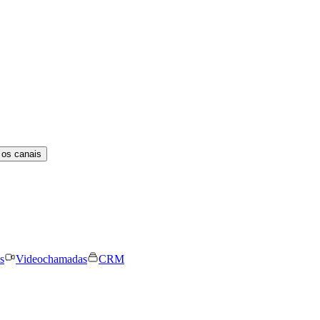
 os canais
s
Videochamadas
CRM