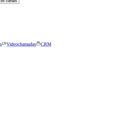
 os canais
s
Videochamadas
CRM