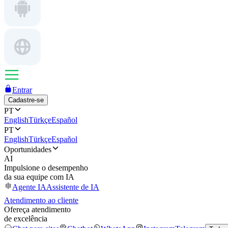
Entrar
Cadastre-se
PT
English
Türkçe
Español
PT
English
Türkçe
Español
Oportunidades
AI
Impulsione o desempenho
da sua equipe com IA
Agente IA
Assistente de IA
Atendimento ao cliente
Ofereça atendimento
de excelência