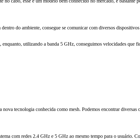
nte no cabo, esse é um modelo bem conhecido no mercado, é bastante p
ura dentro do ambiente, consegue se comunicar com diversos dispositiv
 enquanto, utilizando a banda 5 GHz, conseguimos velocidades que fi
 a nova tecnologia conhecida como mesh. Podemos encontrar diversas 
stema com redes 2.4 GHz e 5 GHz ao mesmo tempo para o usuário. Com 