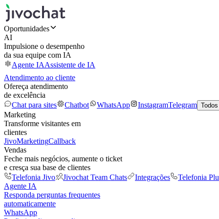
Oportunidades
AI
Impulsione o desempenho
da sua equipe com IA
Agente IA
Assistente de IA
Atendimento ao cliente
Ofereça atendimento
de excelência
Chat para sites
Chatbot
WhatsApp
Instagram
Telegram
Todos
Marketing
Transforme visitantes em
clientes
JivoMarketing
Callback
Vendas
Feche mais negócios, aumente o ticket
e cresça sua base de clientes
Telefonia Jivo
Jivochat Team Chats
Integrações
Telefonia Plu
Agente IA
Responda perguntas frequentes
automaticamente
WhatsApp