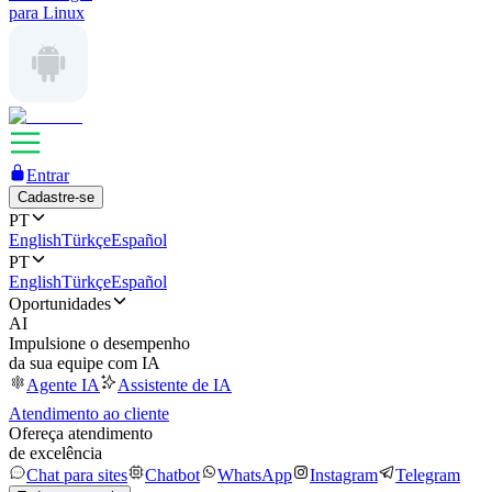
para Linux
Entrar
Cadastre-se
PT
English
Türkçe
Español
PT
English
Türkçe
Español
Oportunidades
AI
Impulsione o desempenho
da sua equipe com IA
Agente IA
Assistente de IA
Atendimento ao cliente
Ofereça atendimento
de excelência
Chat para sites
Chatbot
WhatsApp
Instagram
Telegram