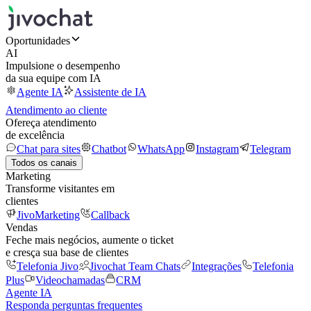
Oportunidades
AI
Impulsione o desempenho
da sua equipe com IA
Agente IA
Assistente de IA
Atendimento ao cliente
Ofereça atendimento
de excelência
Chat para sites
Chatbot
WhatsApp
Instagram
Telegram
Todos os canais
Marketing
Transforme visitantes em
clientes
JivoMarketing
Callback
Vendas
Feche mais negócios, aumente o ticket
e cresça sua base de clientes
Telefonia Jivo
Jivochat Team Chats
Integrações
Telefonia
Plus
Videochamadas
CRM
Agente IA
Responda perguntas frequentes