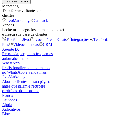
Todos os canais
Marketing
Transforme visitantes em
clientes
JivoMarketing
Callback
Vendas
Feche mais negócios, aumente o ticket
e cresça sua base de clientes
Telefonia Jivo
Jivochat Team Chats
Integrações
Telefonia
Plus
Videochamadas
CRM
Agente IA
Responda perguntas frequentes
automaticamente
WhatsApp
Profissionalize o atendimento
no WhatsApp e venda mais
JivoMarketing
Aborde clientes na sua página
antes que saiam e recupere
carrinhos abandonados
Planos
Afiliados
Ajuda
Aplicativos
Blog