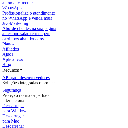
automaticamente
WhatsApp
Profissionalize o atendimento
no WhatsApp e venda mais
JivoMarketing
Aborde clientes na sua página
antes que saiam e recupere
carrinhos abandonados
Planos
Afiliados
Ajuda
Aplicativos
Blog
Recursos
API para desenvolvedores
Soluções integradas e prontas
Segurança
Proteção no maior padrão
internacional
Descarregar
para Windows
Descarregar
para Mac
Descarregar