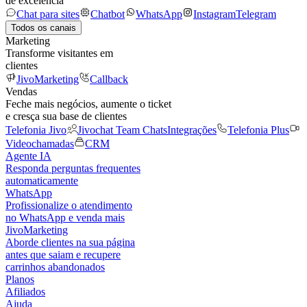
de excelência
Chat para sites
Chatbot
WhatsApp
Instagram
Telegram
Todos os canais
Marketing
Transforme visitantes em
clientes
JivoMarketing
Callback
Vendas
Feche mais negócios, aumente o ticket
e cresça sua base de clientes
Telefonia Jivo
Jivochat Team Chats
Integrações
Telefonia Plus
Videochamadas
CRM
Agente IA
Responda perguntas frequentes
automaticamente
WhatsApp
Profissionalize o atendimento
no WhatsApp e venda mais
JivoMarketing
Aborde clientes na sua página
antes que saiam e recupere
carrinhos abandonados
Planos
Afiliados
Ajuda