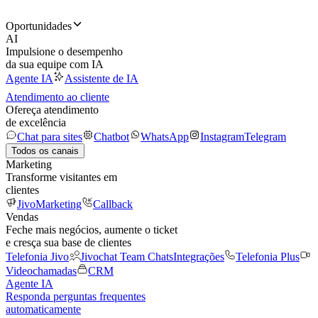
Oportunidades
AI
Impulsione o desempenho
da sua equipe com IA
Agente IA
Assistente de IA
Atendimento ao cliente
Ofereça atendimento
de excelência
Chat para sites
Chatbot
WhatsApp
Instagram
Telegram
Todos os canais
Marketing
Transforme visitantes em
clientes
JivoMarketing
Callback
Vendas
Feche mais negócios, aumente o ticket
e cresça sua base de clientes
Telefonia Jivo
Jivochat Team Chats
Integrações
Telefonia Plus
Videochamadas
CRM
Agente IA
Responda perguntas frequentes
automaticamente