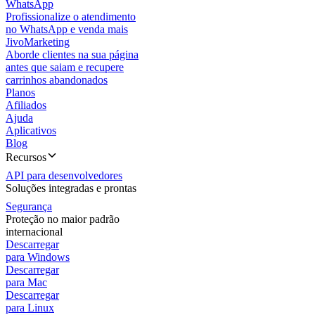
WhatsApp
Profissionalize o atendimento
no WhatsApp e venda mais
JivoMarketing
Aborde clientes na sua página
antes que saiam e recupere
carrinhos abandonados
Planos
Afiliados
Ajuda
Aplicativos
Blog
Recursos
API para desenvolvedores
Soluções integradas e prontas
Segurança
Proteção no maior padrão
internacional
Descarregar
para Windows
Descarregar
para Mac
Descarregar
para Linux