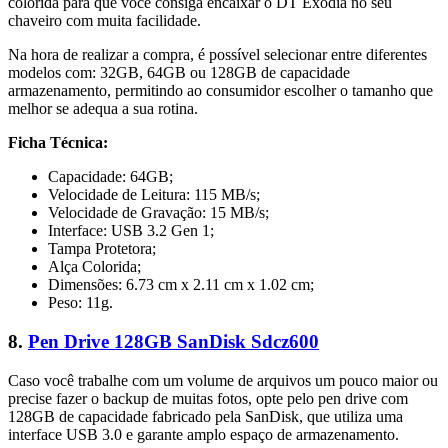
colorida para que você consiga encaixar o DT Exodia no seu
chaveiro com muita facilidade.
Na hora de realizar a compra, é possível selecionar entre diferentes
modelos com: 32GB, 64GB ou 128GB de capacidade
armazenamento, permitindo ao consumidor escolher o tamanho que
melhor se adequa a sua rotina.
Ficha Técnica:
Capacidade: 64GB;
Velocidade de Leitura: 115 MB/s;
Velocidade de Gravação: 15 MB/s;
Interface: USB 3.2 Gen 1;
Tampa Protetora;
Alça Colorida;
Dimensões: 6.73 cm x 2.11 cm x 1.02 cm;
Peso: 11g.
8.
Pen Drive 128GB SanDisk Sdcz600
Caso você trabalhe com um volume de arquivos um pouco maior ou
precise fazer o backup de muitas fotos, opte pelo pen drive com
128GB de capacidade fabricado pela SanDisk, que utiliza uma
interface USB 3.0 e garante amplo espaço de armazenamento.