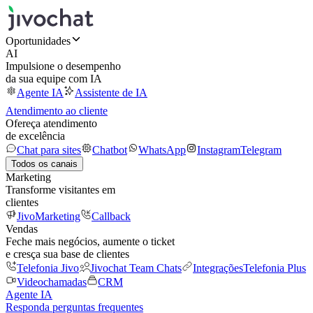
Oportunidades
AI
Impulsione o desempenho
da sua equipe com IA
Agente IA
Assistente de IA
Atendimento ao cliente
Ofereça atendimento
de excelência
Chat para sites
Chatbot
WhatsApp
Instagram
Telegram
Todos os canais
Marketing
Transforme visitantes em
clientes
JivoMarketing
Callback
Vendas
Feche mais negócios, aumente o ticket
e cresça sua base de clientes
Telefonia Jivo
Jivochat Team Chats
Integrações
Telefonia Plus
Videochamadas
CRM
Agente IA
Responda perguntas frequentes