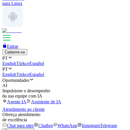
para Linux
Entrar
Cadastre-se
PT
English
Türkçe
Español
PT
English
Türkçe
Español
Oportunidades
AI
Impulsione o desempenho
da sua equipe com IA
Agente IA
Assistente de IA
Atendimento ao cliente
Ofereça atendimento
de excelência
Chat para sites
Chatbot
WhatsApp
Instagram
Telegram