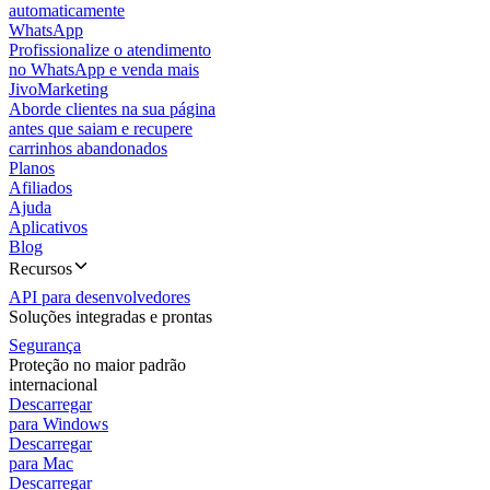
automaticamente
WhatsApp
Profissionalize o atendimento
no WhatsApp e venda mais
JivoMarketing
Aborde clientes na sua página
antes que saiam e recupere
carrinhos abandonados
Planos
Afiliados
Ajuda
Aplicativos
Blog
Recursos
API para desenvolvedores
Soluções integradas e prontas
Segurança
Proteção no maior padrão
internacional
Descarregar
para Windows
Descarregar
para Mac
Descarregar