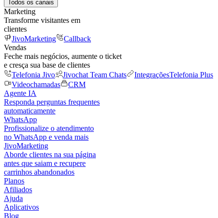
Todos os canais
Marketing
Transforme visitantes em
clientes
JivoMarketing
Callback
Vendas
Feche mais negócios, aumente o ticket
e cresça sua base de clientes
Telefonia Jivo
Jivochat Team Chats
Integrações
Telefonia Plus
Videochamadas
CRM
Agente IA
Responda perguntas frequentes
automaticamente
WhatsApp
Profissionalize o atendimento
no WhatsApp e venda mais
JivoMarketing
Aborde clientes na sua página
antes que saiam e recupere
carrinhos abandonados
Planos
Afiliados
Ajuda
Aplicativos
Blog