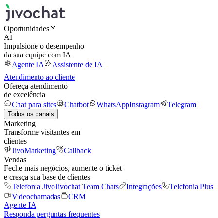
Oportunidades
AI
Impulsione o desempenho
da sua equipe com IA
Agente IA
Assistente de IA
Atendimento ao cliente
Ofereça atendimento
de excelência
Chat para sites
Chatbot
WhatsApp
Instagram
Telegram
Todos os canais
Marketing
Transforme visitantes em
clientes
JivoMarketing
Callback
Vendas
Feche mais negócios, aumente o ticket
e cresça sua base de clientes
Telefonia Jivo
Jivochat Team Chats
Integrações
Telefonia Plus
Videochamadas
CRM
Agente IA
Responda perguntas frequentes