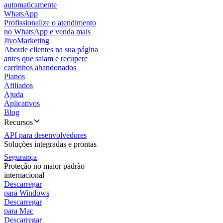
automaticamente
WhatsApp
Profissionalize o atendimento
no WhatsApp e venda mais
JivoMarketing
Aborde clientes na sua página
antes que saiam e recupere
carrinhos abandonados
Planos
Afiliados
Ajuda
Aplicativos
Blog
Recursos
API para desenvolvedores
Soluções integradas e prontas
Segurança
Proteção no maior padrão
internacional
Descarregar
para Windows
Descarregar
para Mac
Descarregar