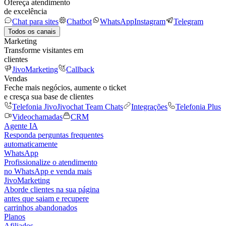
Ofereça atendimento
de excelência
Chat para sites
Chatbot
WhatsApp
Instagram
Telegram
Todos os canais
Marketing
Transforme visitantes em
clientes
JivoMarketing
Callback
Vendas
Feche mais negócios, aumente o ticket
e cresça sua base de clientes
Telefonia Jivo
Jivochat Team Chats
Integrações
Telefonia Plus
Videochamadas
CRM
Agente IA
Responda perguntas frequentes
automaticamente
WhatsApp
Profissionalize o atendimento
no WhatsApp e venda mais
JivoMarketing
Aborde clientes na sua página
antes que saiam e recupere
carrinhos abandonados
Planos
Afiliados