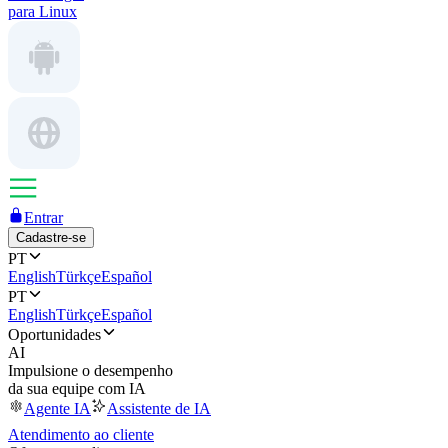
para Linux
Entrar
Cadastre-se
PT
English
Türkçe
Español
PT
English
Türkçe
Español
Oportunidades
AI
Impulsione o desempenho
da sua equipe com IA
Agente IA
Assistente de IA
Atendimento ao cliente