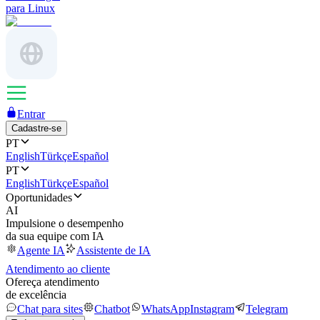
para Linux
Entrar
Cadastre-se
PT
English
Türkçe
Español
PT
English
Türkçe
Español
Oportunidades
AI
Impulsione o desempenho
da sua equipe com IA
Agente IA
Assistente de IA
Atendimento ao cliente
Ofereça atendimento
de excelência
Chat para sites
Chatbot
WhatsApp
Instagram
Telegram