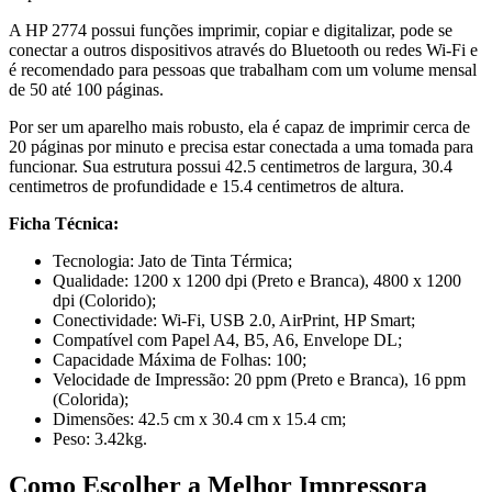
A HP 2774 possui funções imprimir, copiar e digitalizar, pode se
conectar a outros dispositivos através do Bluetooth ou redes Wi-Fi e
é recomendado para pessoas que trabalham com um volume mensal
de 50 até 100 páginas.
Por ser um aparelho mais robusto, ela é capaz de imprimir cerca de
20 páginas por minuto e precisa estar conectada a uma tomada para
funcionar. Sua estrutura possui 42.5 centimetros de largura, 30.4
centimetros de profundidade e 15.4 centimetros de altura.
Ficha Técnica:
Tecnologia: Jato de Tinta Térmica;
Qualidade: 1200 x 1200 dpi (Preto e Branca), 4800 x 1200
dpi (Colorido);
Conectividade: Wi-Fi, USB 2.0, AirPrint, HP Smart;
Compatível com Papel A4, B5, A6, Envelope DL;
Capacidade Máxima de Folhas: 100;
Velocidade de Impressão: 20 ppm (Preto e Branca), 16 ppm
(Colorida);
Dimensões: 42.5 cm x 30.4 cm x 15.4 cm;
Peso: 3.42kg.
Como Escolher a Melhor Impressora