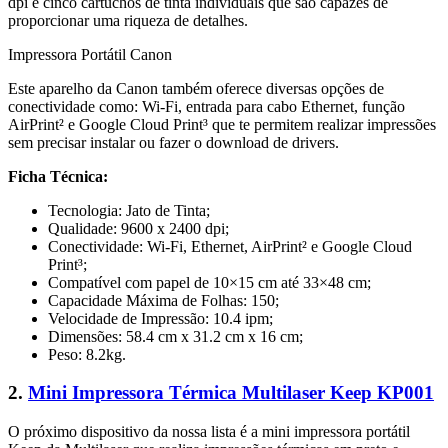
dpi e cinco cartuchos de tinta individuais que são capazes de
proporcionar uma riqueza de detalhes.
Impressora Portátil Canon
Este aparelho da Canon também oferece diversas opções de
conectividade como: Wi-Fi, entrada para cabo Ethernet, função
AirPrint² e Google Cloud Print³ que te permitem realizar impressões
sem precisar instalar ou fazer o download de drivers.
Ficha Técnica:
Tecnologia: Jato de Tinta;
Qualidade: 9600 x 2400 dpi;
Conectividade: Wi-Fi, Ethernet, AirPrint² e Google Cloud
Print³;
Compatível com papel de 10×15 cm até 33×48 cm;
Capacidade Máxima de Folhas: 150;
Velocidade de Impressão: 10.4 ipm;
Dimensões: 58.4 cm x 31.2 cm x 16 cm;
Peso: 8.2kg.
2.
Mini Impressora Térmica Multilaser Keep KP001
O próximo dispositivo da nossa lista é a mini impressora portátil