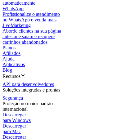
automaticamente
WhatsApp
Profissionalize o atendimento
no WhatsApp e venda mais
JivoMarketing
Aborde clientes na sua página
antes que saiam e recupere
carrinhos abandonados
Planos
Afiliados
Ajuda
Aplicativos
Blog
Recursos
API para desenvolvedores
Soluções integradas e prontas
Segurança
Proteção no maior padrão
internacional
Descarregar
para Windows
Descarregar
para Mac
Descarregar