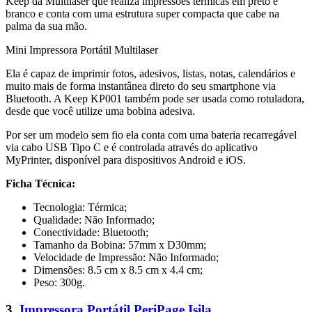
Keep da Multilaser que realiza impressões térmicas em preto e
branco e conta com uma estrutura super compacta que cabe na
palma da sua mão.
Mini Impressora Portátil Multilaser
Ela é capaz de imprimir fotos, adesivos, listas, notas, calendários e
muito mais de forma instantânea direto do seu smartphone via
Bluetooth. A Keep KP001 também pode ser usada como rotuladora,
desde que você utilize uma bobina adesiva.
Por ser um modelo sem fio ela conta com uma bateria recarregável
via cabo USB Tipo C e é controlada através do aplicativo
MyPrinter, disponível para dispositivos Android e iOS.
Ficha Técnica:
Tecnologia: Térmica;
Qualidade: Não Informado;
Conectividade: Bluetooth;
Tamanho da Bobina: 57mm x D30mm;
Velocidade de Impressão: Não Informado;
Dimensões: 8.5 cm x 8.5 cm x 4.4 cm;
Peso: 300g.
3.
Impressora Portátil PeriPage Isila