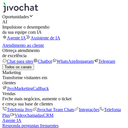
Oportunidades
AI
Impulsione o desempenho
da sua equipe com IA
Agente IA
Assistente de IA
Atendimento ao cliente
Ofereça atendimento
de excelência
Chat para sites
Chatbot
WhatsApp
Instagram
Telegram
Todos os canais
Marketing
Transforme visitantes em
clientes
JivoMarketing
Callback
Vendas
Feche mais negócios, aumente o ticket
e cresça sua base de clientes
Telefonia Jivo
Jivochat Team Chats
Integrações
Telefonia
Plus
Videochamadas
CRM
Agente IA
Responda perguntas frequentes