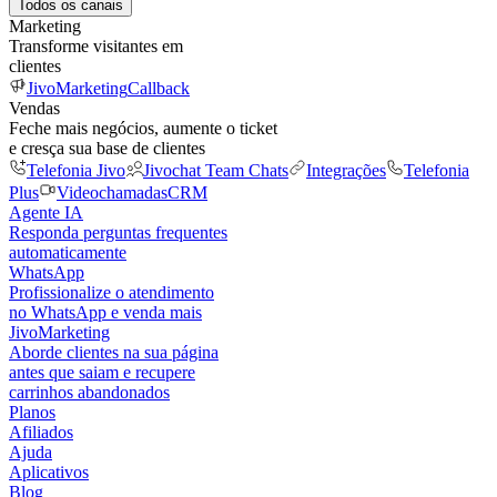
Todos os canais
Marketing
Transforme visitantes em
clientes
JivoMarketing
Callback
Vendas
Feche mais negócios, aumente o ticket
e cresça sua base de clientes
Telefonia Jivo
Jivochat Team Chats
Integrações
Telefonia
Plus
Videochamadas
CRM
Agente IA
Responda perguntas frequentes
automaticamente
WhatsApp
Profissionalize o atendimento
no WhatsApp e venda mais
JivoMarketing
Aborde clientes na sua página
antes que saiam e recupere
carrinhos abandonados
Planos
Afiliados
Ajuda
Aplicativos
Blog