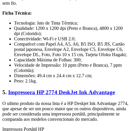
sem fio.
Ficha Técnica:
Tecnologia: Jato de Tinta Térmica;
Qualidade: 1200 x 1200 dpi (Preto e Branca), 4800 x 1200
dpi (Colorido);
Conectividade: Wi-Fi e USB 2.0;
Compatível com Papel A4, A5, A6, B5 ISO, B5 JIS, Cartão
postal japonesa, Envelope A2, Envelope C5, Envelope C6,
Envelope DL, Foto, Foto 10 x 15 cm, Tarjeta Ofoku Hagaki;
Capacidade Máxima de Folhas: 300;
Velocidade de Impressão: 10 ppm (Preto e Branca), 7 ppm
(Colorida);
Dimensões: 49.4 cm x 24.4 cm x 12.7 cm;
Peso: 2.1kg.
5.
Impressora HP 2774 DeskJet Ink Advantage
O ultimo produto da nossa lista é a HP Deskjet Ink Advantage 2774,
que apesar de ser um pouco maior que os outros dispositivos, ainda
pode ser considerada uma impressora portátil, principalmente se
comparada aos modelos convencionais do mercado.
Impressora Portátil HP