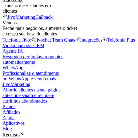
Transforme visitantes em
clientes
JivoMarketing
Callback
Vendas
Feche mais negócios, aumente o ticket
e cresça sua base de clientes
Telefonia Jivo
Jivochat Team Chats
Integrações
Telefonia Plus
Videochamadas
CRM
Agente IA
Responda perguntas frequentes
automaticamente
WhatsApp
Profissionalize o atendimento
no WhatsApp e venda mais
JivoMarketing
Aborde clientes na sua página
antes que saiam e recupere
carrinhos abandonados
Planos
Afiliados
Ajuda
Aplicativos
Blog
Recursos