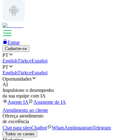
Entrar
Cadastre-se
PT
English
Türkçe
Español
PT
English
Türkçe
Español
Oportunidades
AI
Impulsione o desempenho
da sua equipe com IA
Agente IA
Assistente de IA
Atendimento ao cliente
Ofereça atendimento
de excelência
Chat para sites
Chatbot
WhatsApp
Instagram
Telegram
Todos os canais
Marketing