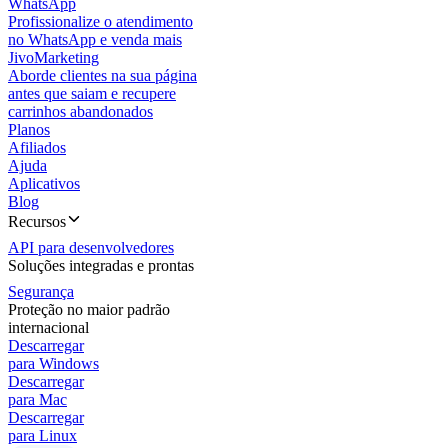
WhatsApp
Profissionalize o atendimento
no WhatsApp e venda mais
JivoMarketing
Aborde clientes na sua página
antes que saiam e recupere
carrinhos abandonados
Planos
Afiliados
Ajuda
Aplicativos
Blog
Recursos
API para desenvolvedores
Soluções integradas e prontas
Segurança
Proteção no maior padrão
internacional
Descarregar
para Windows
Descarregar
para Mac
Descarregar
para Linux