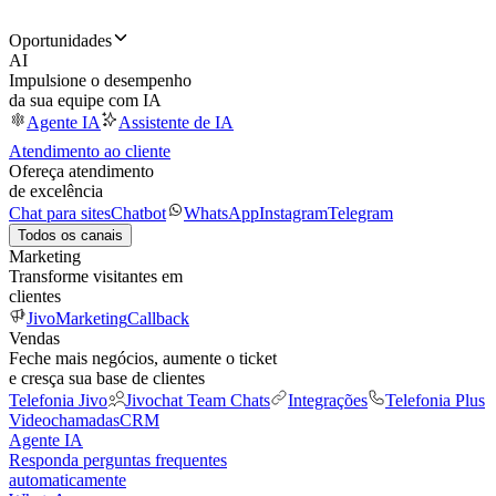
Oportunidades
AI
Impulsione o desempenho
da sua equipe com IA
Agente IA
Assistente de IA
Atendimento ao cliente
Ofereça atendimento
de excelência
Chat para sites
Chatbot
WhatsApp
Instagram
Telegram
Todos os canais
Marketing
Transforme visitantes em
clientes
JivoMarketing
Callback
Vendas
Feche mais negócios, aumente o ticket
e cresça sua base de clientes
Telefonia Jivo
Jivochat Team Chats
Integrações
Telefonia Plus
Videochamadas
CRM
Agente IA
Responda perguntas frequentes
automaticamente