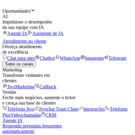
Oportunidades
AI
Impulsione o desempenho
da sua equipe com IA
Agente IA
Assistente de IA
Atendimento ao cliente
Ofereça atendimento
de excelência
Chat para sites
Chatbot
WhatsApp
Instagram
Telegram
Todos os canais
Marketing
Transforme visitantes em
clientes
JivoMarketing
Callback
Vendas
Feche mais negócios, aumente o ticket
e cresça sua base de clientes
Telefonia Jivo
Jivochat Team Chats
Integrações
Telefonia
Plus
Videochamadas
CRM
Agente IA
Responda perguntas frequentes
automaticamente