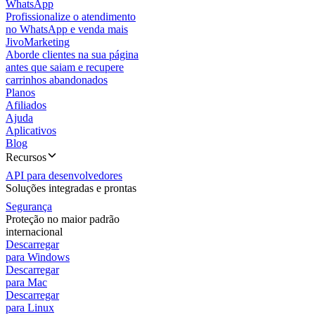
WhatsApp
Profissionalize o atendimento
no WhatsApp e venda mais
JivoMarketing
Aborde clientes na sua página
antes que saiam e recupere
carrinhos abandonados
Planos
Afiliados
Ajuda
Aplicativos
Blog
Recursos
API para desenvolvedores
Soluções integradas e prontas
Segurança
Proteção no maior padrão
internacional
Descarregar
para Windows
Descarregar
para Mac
Descarregar
para Linux