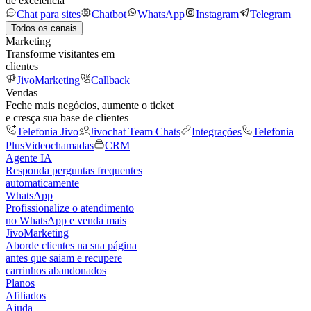
de excelência
Chat para sites
Chatbot
WhatsApp
Instagram
Telegram
Todos os canais
Marketing
Transforme visitantes em
clientes
JivoMarketing
Callback
Vendas
Feche mais negócios, aumente o ticket
e cresça sua base de clientes
Telefonia Jivo
Jivochat Team Chats
Integrações
Telefonia
Plus
Videochamadas
CRM
Agente IA
Responda perguntas frequentes
automaticamente
WhatsApp
Profissionalize o atendimento
no WhatsApp e venda mais
JivoMarketing
Aborde clientes na sua página
antes que saiam e recupere
carrinhos abandonados
Planos
Afiliados
Ajuda