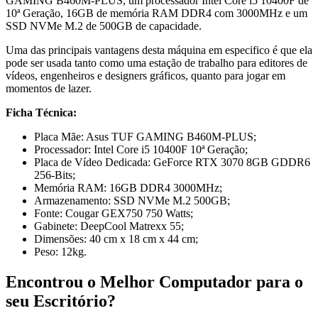
GAMING B460M-PLUS, um processador Intel Core i5 10400F de
10ª Geração, 16GB de memória RAM DDR4 com 3000MHz e um
SSD NVMe M.2 de 500GB de capacidade.
Uma das principais vantagens desta máquina em especifico é que ela
pode ser usada tanto como uma estação de trabalho para editores de
vídeos, engenheiros e designers gráficos, quanto para jogar em
momentos de lazer.
Ficha Técnica:
Placa Mãe: Asus TUF GAMING B460M-PLUS;
Processador: Intel Core i5 10400F 10ª Geração;
Placa de Vídeo Dedicada: GeForce RTX 3070 8GB GDDR6
256-Bits;
Memória RAM: 16GB DDR4 3000MHz;
Armazenamento: SSD NVMe M.2 500GB;
Fonte: Cougar GEX750 750 Watts;
Gabinete: DeepCool Matrexx 55;
Dimensões: 40 cm x 18 cm x 44 cm;
Peso: 12kg.
Encontrou o Melhor Computador para o
seu Escritório?