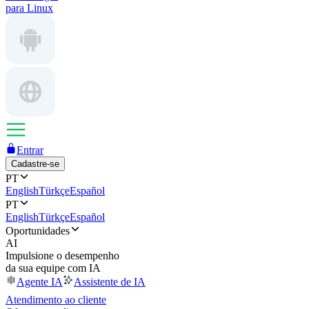
para Linux
Entrar
Cadastre-se
PT
English
Türkçe
Español
PT
English
Türkçe
Español
Oportunidades
AI
Impulsione o desempenho
da sua equipe com IA
Agente IA
Assistente de IA
Atendimento ao cliente