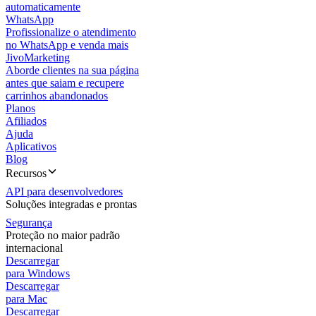
automaticamente
WhatsApp
Profissionalize o atendimento
no WhatsApp e venda mais
JivoMarketing
Aborde clientes na sua página
antes que saiam e recupere
carrinhos abandonados
Planos
Afiliados
Ajuda
Aplicativos
Blog
Recursos
API para desenvolvedores
Soluções integradas e prontas
Segurança
Proteção no maior padrão
internacional
Descarregar
para Windows
Descarregar
para Mac
Descarregar