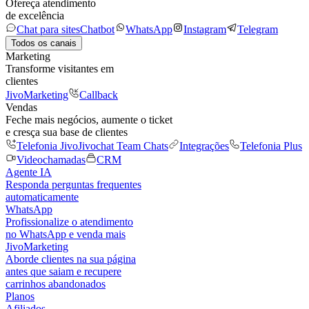
Ofereça atendimento
de excelência
Chat para sites
Chatbot
WhatsApp
Instagram
Telegram
Todos os canais
Marketing
Transforme visitantes em
clientes
JivoMarketing
Callback
Vendas
Feche mais negócios, aumente o ticket
e cresça sua base de clientes
Telefonia Jivo
Jivochat Team Chats
Integrações
Telefonia Plus
Videochamadas
CRM
Agente IA
Responda perguntas frequentes
automaticamente
WhatsApp
Profissionalize o atendimento
no WhatsApp e venda mais
JivoMarketing
Aborde clientes na sua página
antes que saiam e recupere
carrinhos abandonados
Planos
Afiliados