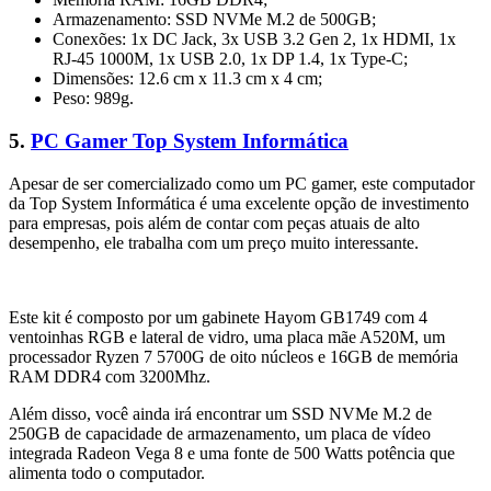
Armazenamento: SSD NVMe M.2 de 500GB;
Conexões: 1x DC Jack, 3x USB 3.2 Gen 2, 1x HDMI, 1x
RJ-45 1000M, 1x USB 2.0, 1x DP 1.4, 1x Type-C;
Dimensões: 12.6 cm x 11.3 cm x 4 cm;
Peso: 989g.
5.
PC Gamer Top System Informática
Apesar de ser comercializado como um PC gamer, este computador
da Top System Informática é uma excelente opção de investimento
para empresas, pois além de contar com peças atuais de alto
desempenho, ele trabalha com um preço muito interessante.
Este kit é composto por um gabinete Hayom GB1749 com 4
ventoinhas RGB e lateral de vidro, uma placa mãe A520M, um
processador Ryzen 7 5700G de oito núcleos e 16GB de memória
RAM DDR4 com 3200Mhz.
Além disso, você ainda irá encontrar um SSD NVMe M.2 de
250GB de capacidade de armazenamento, um placa de vídeo
integrada Radeon Vega 8 e uma fonte de 500 Watts potência que
alimenta todo o computador.