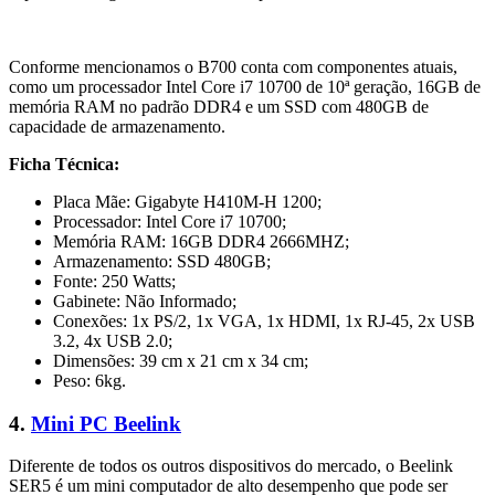
Conforme mencionamos o B700 conta com componentes atuais,
como um processador Intel Core i7 10700 de 10ª geração, 16GB de
memória RAM no padrão DDR4 e um SSD com 480GB de
capacidade de armazenamento.
Ficha Técnica:
Placa Mãe: Gigabyte H410M-H 1200;
Processador: Intel Core i7 10700;
Memória RAM: 16GB DDR4 2666MHZ;
Armazenamento: SSD 480GB;
Fonte: 250 Watts;
Gabinete: Não Informado;
Conexões: 1x PS/2, 1x VGA, 1x HDMI, 1x RJ-45, 2x USB
3.2, 4x USB 2.0;
Dimensões: 39 cm x 21 cm x 34 cm;
Peso: 6kg.
4.
Mini PC Beelink
Diferente de todos os outros dispositivos do mercado, o Beelink
SER5 é um mini computador de alto desempenho que pode ser