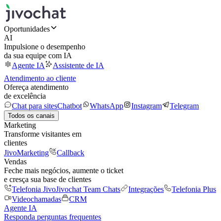
Oportunidades
AI
Impulsione o desempenho
da sua equipe com IA
Agente IA
Assistente de IA
Atendimento ao cliente
Ofereça atendimento
de excelência
Chat para sites
Chatbot
WhatsApp
Instagram
Telegram
Todos os canais
Marketing
Transforme visitantes em
clientes
JivoMarketing
Callback
Vendas
Feche mais negócios, aumente o ticket
e cresça sua base de clientes
Telefonia Jivo
Jivochat Team Chats
Integrações
Telefonia Plus
Videochamadas
CRM
Agente IA
Responda perguntas frequentes