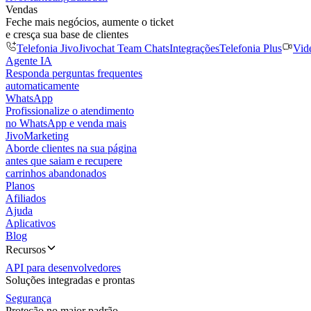
Vendas
Feche mais negócios, aumente o ticket
e cresça sua base de clientes
Telefonia Jivo
Jivochat Team Chats
Integrações
Telefonia Plus
Vid
Agente IA
Responda perguntas frequentes
automaticamente
WhatsApp
Profissionalize o atendimento
no WhatsApp e venda mais
JivoMarketing
Aborde clientes na sua página
antes que saiam e recupere
carrinhos abandonados
Planos
Afiliados
Ajuda
Aplicativos
Blog
Recursos
API para desenvolvedores
Soluções integradas e prontas
Segurança
Proteção no maior padrão