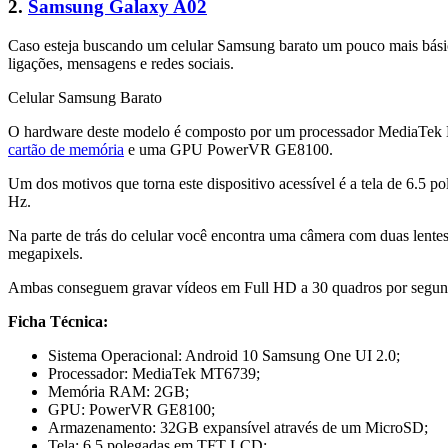
2.
Samsung Galaxy A02
Caso esteja buscando um celular Samsung barato um pouco mais básico
ligações, mensagens e redes sociais.
Celular Samsung Barato
O hardware deste modelo é composto por um processador MediaTek
cartão de memória
e uma GPU PowerVR GE8100.
Um dos motivos que torna este dispositivo acessível é a tela de 6.5
Hz.
Na parte de trás do celular você encontra uma câmera com duas lent
megapixels.
Ambas conseguem gravar vídeos em Full HD a 30 quadros por segund
Ficha Técnica:
Sistema Operacional: Android 10 Samsung One UI 2.0;
Processador: MediaTek MT6739;
Memória RAM: 2GB;
GPU: PowerVR GE8100;
Armazenamento: 32GB expansível através de um MicroSD;
Tela: 6.5 polegadas em TFT LCD;