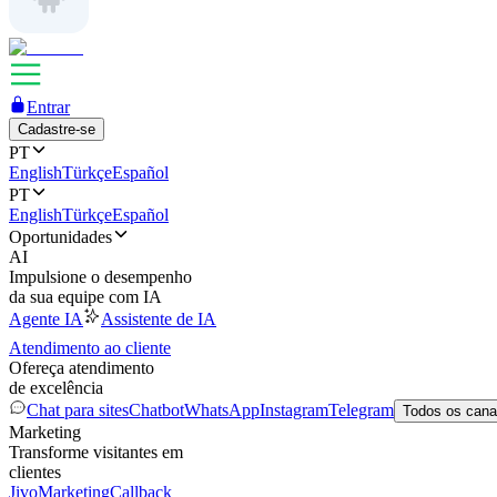
Entrar
Cadastre-se
PT
English
Türkçe
Español
PT
English
Türkçe
Español
Oportunidades
AI
Impulsione o desempenho
da sua equipe com IA
Agente IA
Assistente de IA
Atendimento ao cliente
Ofereça atendimento
de excelência
Chat para sites
Chatbot
WhatsApp
Instagram
Telegram
Todos os cana
Marketing
Transforme visitantes em
clientes
JivoMarketing
Callback