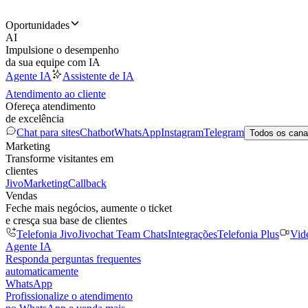
Oportunidades
AI
Impulsione o desempenho
da sua equipe com IA
Agente IA
Assistente de IA
Atendimento ao cliente
Ofereça atendimento
de excelência
Chat para sites
Chatbot
WhatsApp
Instagram
Telegram
Todos os cana
Marketing
Transforme visitantes em
clientes
JivoMarketing
Callback
Vendas
Feche mais negócios, aumente o ticket
e cresça sua base de clientes
Telefonia Jivo
Jivochat Team Chats
Integrações
Telefonia Plus
Vid
Agente IA
Responda perguntas frequentes
automaticamente
WhatsApp
Profissionalize o atendimento