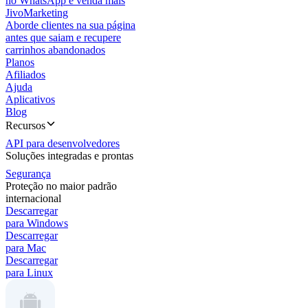
no WhatsApp e venda mais
JivoMarketing
Aborde clientes na sua página
antes que saiam e recupere
carrinhos abandonados
Planos
Afiliados
Ajuda
Aplicativos
Blog
Recursos
API para desenvolvedores
Soluções integradas e prontas
Segurança
Proteção no maior padrão
internacional
Descarregar
para Windows
Descarregar
para Mac
Descarregar
para Linux