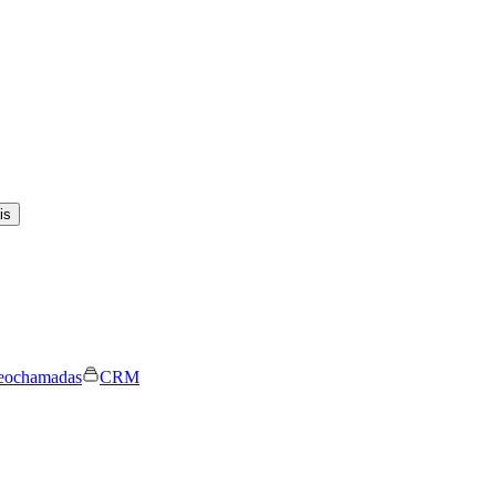
is
eochamadas
CRM