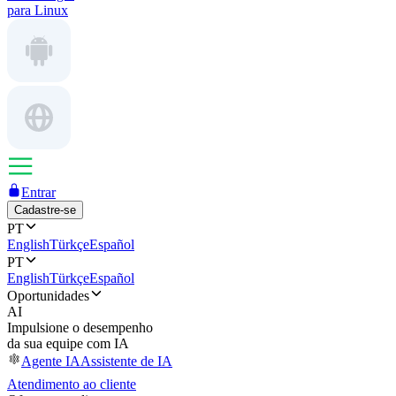
para Linux
Entrar
Cadastre-se
PT
English
Türkçe
Español
PT
English
Türkçe
Español
Oportunidades
AI
Impulsione o desempenho
da sua equipe com IA
Agente IA
Assistente de IA
Atendimento ao cliente