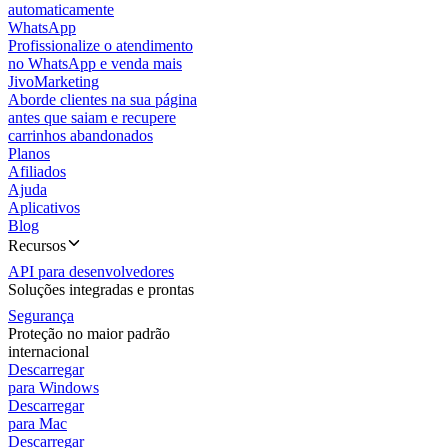
automaticamente
WhatsApp
Profissionalize o atendimento
no WhatsApp e venda mais
JivoMarketing
Aborde clientes na sua página
antes que saiam e recupere
carrinhos abandonados
Planos
Afiliados
Ajuda
Aplicativos
Blog
Recursos
API para desenvolvedores
Soluções integradas e prontas
Segurança
Proteção no maior padrão
internacional
Descarregar
para Windows
Descarregar
para Mac
Descarregar