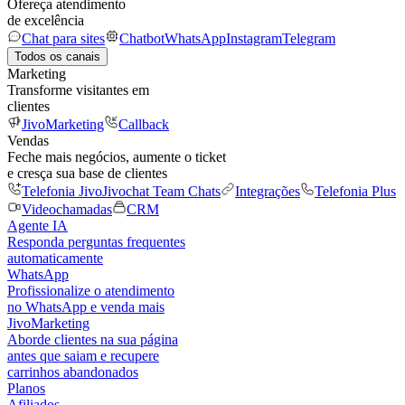
Ofereça atendimento
de excelência
Chat para sites
Chatbot
WhatsApp
Instagram
Telegram
Todos os canais
Marketing
Transforme visitantes em
clientes
JivoMarketing
Callback
Vendas
Feche mais negócios, aumente o ticket
e cresça sua base de clientes
Telefonia Jivo
Jivochat Team Chats
Integrações
Telefonia Plus
Videochamadas
CRM
Agente IA
Responda perguntas frequentes
automaticamente
WhatsApp
Profissionalize o atendimento
no WhatsApp e venda mais
JivoMarketing
Aborde clientes na sua página
antes que saiam e recupere
carrinhos abandonados
Planos
Afiliados