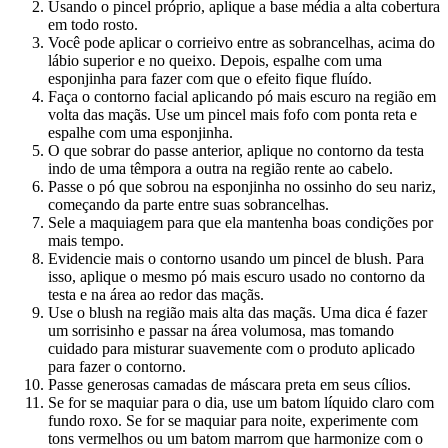
Usando o pincel próprio, aplique a base média a alta cobertura
em todo rosto.
Você pode aplicar o corrieivo entre as sobrancelhas, acima do
lábio superior e no queixo. Depois, espalhe com uma
esponjinha para fazer com que o efeito fique fluído.
Faça o contorno facial aplicando pó mais escuro na região em
volta das maçãs. Use um pincel mais fofo com ponta reta e
espalhe com uma esponjinha.
O que sobrar do passe anterior, aplique no contorno da testa
indo de uma têmpora a outra na região rente ao cabelo.
Passe o pó que sobrou na esponjinha no ossinho do seu nariz,
começando da parte entre suas sobrancelhas.
Sele a maquiagem para que ela mantenha boas condições por
mais tempo.
Evidencie mais o contorno usando um pincel de blush. Para
isso, aplique o mesmo pó mais escuro usado no contorno da
testa e na área ao redor das maçãs.
Use o blush na região mais alta das maçãs. Uma dica é fazer
um sorrisinho e passar na área volumosa, mas tomando
cuidado para misturar suavemente com o produto aplicado
para fazer o contorno.
Passe generosas camadas de máscara preta em seus cílios.
Se for se maquiar para o dia, use um batom líquido claro com
fundo roxo. Se for se maquiar para noite, experimente com
tons vermelhos ou um batom marrom que harmonize com o