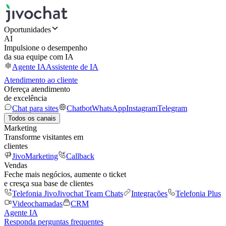
Oportunidades
AI
Impulsione o desempenho
da sua equipe com IA
Agente IA
Assistente de IA
Atendimento ao cliente
Ofereça atendimento
de excelência
Chat para sites
Chatbot
WhatsApp
Instagram
Telegram
Todos os canais
Marketing
Transforme visitantes em
clientes
JivoMarketing
Callback
Vendas
Feche mais negócios, aumente o ticket
e cresça sua base de clientes
Telefonia Jivo
Jivochat Team Chats
Integrações
Telefonia Plus
Videochamadas
CRM
Agente IA
Responda perguntas frequentes