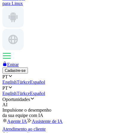
para Linux
Entrar
Cadastre-se
PT
English
Türkçe
Español
PT
English
Türkçe
Español
Oportunidades
AI
Impulsione o desempenho
da sua equipe com IA
Agente IA
Assistente de IA
Atendimento ao cliente