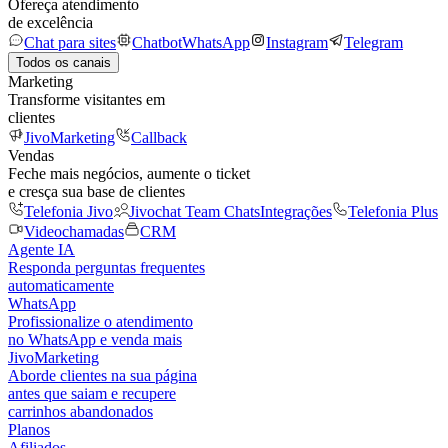
Ofereça atendimento
de excelência
Chat para sites
Chatbot
WhatsApp
Instagram
Telegram
Todos os canais
Marketing
Transforme visitantes em
clientes
JivoMarketing
Callback
Vendas
Feche mais negócios, aumente o ticket
e cresça sua base de clientes
Telefonia Jivo
Jivochat Team Chats
Integrações
Telefonia Plus
Videochamadas
CRM
Agente IA
Responda perguntas frequentes
automaticamente
WhatsApp
Profissionalize o atendimento
no WhatsApp e venda mais
JivoMarketing
Aborde clientes na sua página
antes que saiam e recupere
carrinhos abandonados
Planos
Afiliados