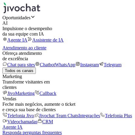
Oportunidades
AI
Impulsione o desempenho
da sua equipe com IA
Agente IA
Assistente de IA
Atendimento ao cliente
Ofereça atendimento
de excelência
Chat para sites
Chatbot
WhatsApp
Instagram
Telegram
Todos os canais
Marketing
Transforme visitantes em
clientes
JivoMarketing
Callback
Vendas
Feche mais negócios, aumente o ticket
e cresça sua base de clientes
Telefonia Jivo
Jivochat Team Chats
Integrações
Telefonia Plus
Videochamadas
CRM
Agente IA
Responda perguntas frequentes