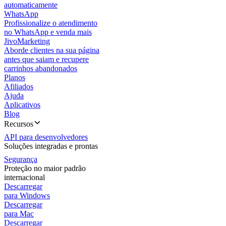
automaticamente
WhatsApp
Profissionalize o atendimento
no WhatsApp e venda mais
JivoMarketing
Aborde clientes na sua página
antes que saiam e recupere
carrinhos abandonados
Planos
Afiliados
Ajuda
Aplicativos
Blog
Recursos
API para desenvolvedores
Soluções integradas e prontas
Segurança
Proteção no maior padrão
internacional
Descarregar
para Windows
Descarregar
para Mac
Descarregar