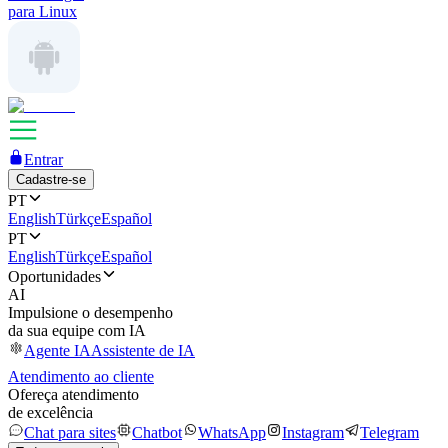
para Linux
Entrar
Cadastre-se
PT
English
Türkçe
Español
PT
English
Türkçe
Español
Oportunidades
AI
Impulsione o desempenho
da sua equipe com IA
Agente IA
Assistente de IA
Atendimento ao cliente
Ofereça atendimento
de excelência
Chat para sites
Chatbot
WhatsApp
Instagram
Telegram