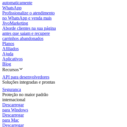
automaticamente
WhatsApp
Profissionalize o atendimento
no WhatsApp e venda mais
JivoMarketing
Aborde clientes na sua página
antes que saiam e recupere
carrinhos abandonados
Planos
Afiliados
Ajuda
Aplicativos
Blog
Recursos
API para desenvolvedores
Soluções integradas e prontas
Segurança
Proteção no maior padrão
internacional
Descarregar
para Windows
Descarregar
para Mac
Descarregar