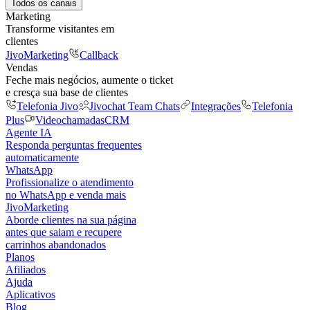
Todos os canais
Marketing
Transforme visitantes em
clientes
JivoMarketing
Callback
Vendas
Feche mais negócios, aumente o ticket
e cresça sua base de clientes
Telefonia Jivo
Jivochat Team Chats
Integrações
Telefonia
Plus
Videochamadas
CRM
Agente IA
Responda perguntas frequentes
automaticamente
WhatsApp
Profissionalize o atendimento
no WhatsApp e venda mais
JivoMarketing
Aborde clientes na sua página
antes que saiam e recupere
carrinhos abandonados
Planos
Afiliados
Ajuda
Aplicativos
Blog