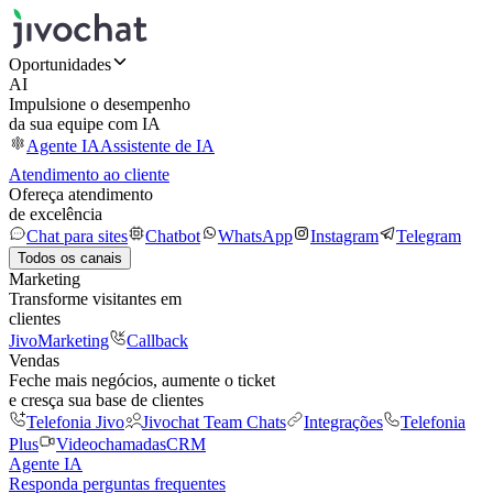
Oportunidades
AI
Impulsione o desempenho
da sua equipe com IA
Agente IA
Assistente de IA
Atendimento ao cliente
Ofereça atendimento
de excelência
Chat para sites
Chatbot
WhatsApp
Instagram
Telegram
Todos os canais
Marketing
Transforme visitantes em
clientes
JivoMarketing
Callback
Vendas
Feche mais negócios, aumente o ticket
e cresça sua base de clientes
Telefonia Jivo
Jivochat Team Chats
Integrações
Telefonia
Plus
Videochamadas
CRM
Agente IA
Responda perguntas frequentes