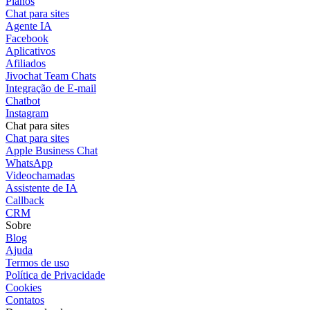
Planos
Chat para sites
Agente IA
Facebook
Aplicativos
Afiliados
Jivochat Team Chats
Integração de E-mail
Chatbot
Instagram
Chat para sites
Chat para sites
Apple Business Chat
WhatsApp
Videochamadas
Assistente de IA
Callback
CRM
Sobre
Blog
Ajuda
Termos de uso
Política de Privacidade
Cookies
Contatos