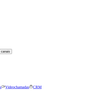
 canais
s
Videochamadas
CRM