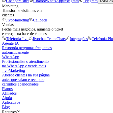
Chat para sites
Chatbot
WhatsApp
Instagram
Telegram
Todos os
Marketing
Transforme visitantes em
clientes
JivoMarketing
Callback
Vendas
Feche mais negócios, aumente o ticket
e cresça sua base de clientes
Telefonia Jivo
Jivochat Team Chats
Integrações
Telefonia Plu
Agente IA
Responda perguntas frequentes
automaticamente
WhatsApp
Profissionalize o atendimento
no WhatsApp e venda mais
JivoMarketing
Aborde clientes na sua página
antes que saiam e recupere
carrinhos abandonados
Planos
Afiliados
Ajuda
Aplicativos
Blog
Recursos