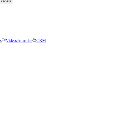
 canais
s
Videochamadas
CRM