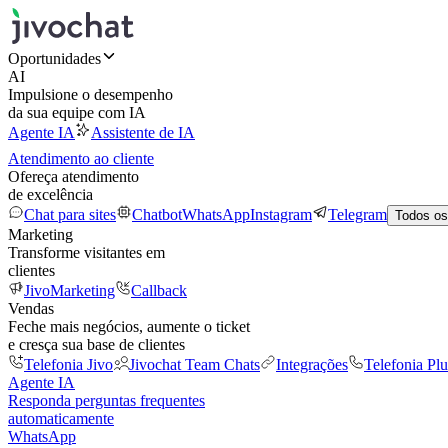
Oportunidades
AI
Impulsione o desempenho
da sua equipe com IA
Agente IA
Assistente de IA
Atendimento ao cliente
Ofereça atendimento
de excelência
Chat para sites
Chatbot
WhatsApp
Instagram
Telegram
Todos os
Marketing
Transforme visitantes em
clientes
JivoMarketing
Callback
Vendas
Feche mais negócios, aumente o ticket
e cresça sua base de clientes
Telefonia Jivo
Jivochat Team Chats
Integrações
Telefonia Plu
Agente IA
Responda perguntas frequentes
automaticamente
WhatsApp