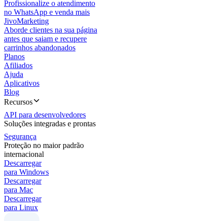
Profissionalize o atendimento
no WhatsApp e venda mais
JivoMarketing
Aborde clientes na sua página
antes que saiam e recupere
carrinhos abandonados
Planos
Afiliados
Ajuda
Aplicativos
Blog
Recursos
API para desenvolvedores
Soluções integradas e prontas
Segurança
Proteção no maior padrão
internacional
Descarregar
para Windows
Descarregar
para Mac
Descarregar
para Linux