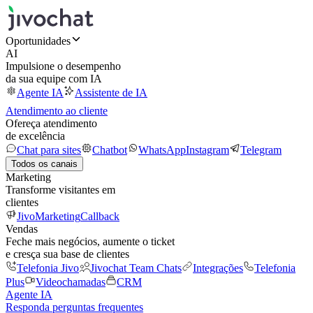
Oportunidades
AI
Impulsione o desempenho
da sua equipe com IA
Agente IA
Assistente de IA
Atendimento ao cliente
Ofereça atendimento
de excelência
Chat para sites
Chatbot
WhatsApp
Instagram
Telegram
Todos os canais
Marketing
Transforme visitantes em
clientes
JivoMarketing
Callback
Vendas
Feche mais negócios, aumente o ticket
e cresça sua base de clientes
Telefonia Jivo
Jivochat Team Chats
Integrações
Telefonia
Plus
Videochamadas
CRM
Agente IA
Responda perguntas frequentes