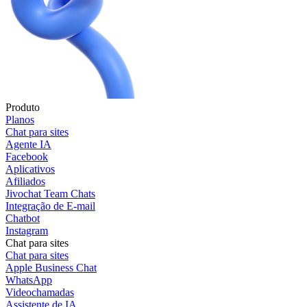
Produto
Planos
Chat para sites
Agente IA
Facebook
Aplicativos
Afiliados
Jivochat Team Chats
Integração de E-mail
Chatbot
Instagram
Chat para sites
Chat para sites
Apple Business Chat
WhatsApp
Videochamadas
Assistente de IA