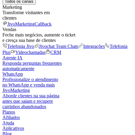
Todos os canais
Marketing
Transforme visitantes em
clientes
JivoMarketing
Callback
Vendas
Feche mais negócios, aumente o ticket
e cresça sua base de clientes
Telefonia Jivo
Jivochat Team Chats
Integrações
Telefonia
Plus
Videochamadas
CRM
Agente IA
Responda perguntas frequentes
automaticamente
WhatsApp
Profissionalize o atendimento
no WhatsApp e venda mais
JivoMarketing
Aborde clientes na sua página
antes que saiam e recupere
carrinhos abandonados
Planos
Afiliados
Ajuda
Aplicativos
Blog