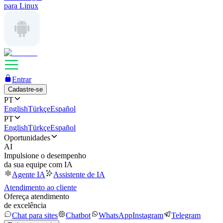
para Linux
Entrar
Cadastre-se
PT
English
Türkçe
Español
PT
English
Türkçe
Español
Oportunidades
AI
Impulsione o desempenho
da sua equipe com IA
Agente IA
Assistente de IA
Atendimento ao cliente
Ofereça atendimento
de excelência
Chat para sites
Chatbot
WhatsApp
Instagram
Telegram