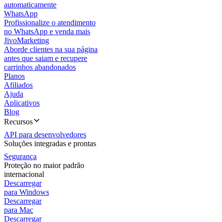
automaticamente
WhatsApp
Profissionalize o atendimento
no WhatsApp e venda mais
JivoMarketing
Aborde clientes na sua página
antes que saiam e recupere
carrinhos abandonados
Planos
Afiliados
Ajuda
Aplicativos
Blog
Recursos
API para desenvolvedores
Soluções integradas e prontas
Segurança
Proteção no maior padrão
internacional
Descarregar
para Windows
Descarregar
para Mac
Descarregar