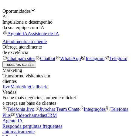
Oportunidades
AI
Impulsione o desempenho
da sua equipe com IA
Agente IA
Assistente de IA
Atendimento ao cliente
Ofereça atendimento
de excelência
Chat para sites
Chatbot
WhatsApp
Instagram
Telegram
Todos os canais
Marketing
Transforme visitantes em
clientes
JivoMarketing
Callback
Vendas
Feche mais negócios, aumente o ticket
e cresça sua base de clientes
Telefonia Jivo
Jivochat Team Chats
Integrações
Telefonia
Plus
Videochamadas
CRM
Agente IA
Responda perguntas frequentes
automaticamente