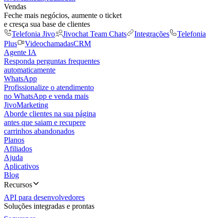
Vendas
Feche mais negócios, aumente o ticket
e cresça sua base de clientes
Telefonia Jivo
Jivochat Team Chats
Integrações
Telefonia
Plus
Videochamadas
CRM
Agente IA
Responda perguntas frequentes
automaticamente
WhatsApp
Profissionalize o atendimento
no WhatsApp e venda mais
JivoMarketing
Aborde clientes na sua página
antes que saiam e recupere
carrinhos abandonados
Planos
Afiliados
Ajuda
Aplicativos
Blog
Recursos
API para desenvolvedores
Soluções integradas e prontas