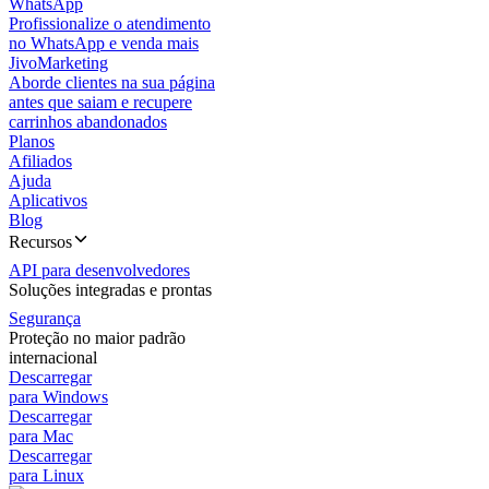
WhatsApp
Profissionalize o atendimento
no WhatsApp e venda mais
JivoMarketing
Aborde clientes na sua página
antes que saiam e recupere
carrinhos abandonados
Planos
Afiliados
Ajuda
Aplicativos
Blog
Recursos
API para desenvolvedores
Soluções integradas e prontas
Segurança
Proteção no maior padrão
internacional
Descarregar
para Windows
Descarregar
para Mac
Descarregar
para Linux