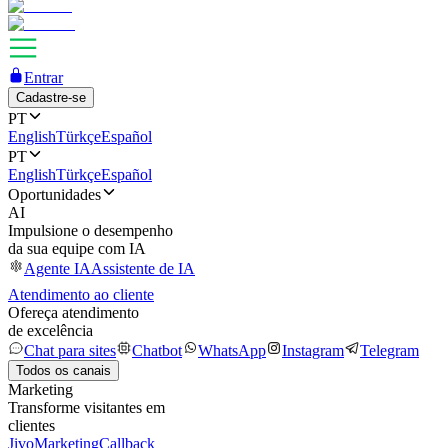
Entrar
Cadastre-se
PT
English
Türkçe
Español
PT
English
Türkçe
Español
Oportunidades
AI
Impulsione o desempenho
da sua equipe com IA
Agente IA
Assistente de IA
Atendimento ao cliente
Ofereça atendimento
de excelência
Chat para sites
Chatbot
WhatsApp
Instagram
Telegram
Todos os canais
Marketing
Transforme visitantes em
clientes
JivoMarketing
Callback