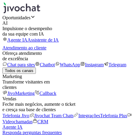
Oportunidades
AI
Impulsione o desempenho
da sua equipe com IA
Agente IA
Assistente de IA
Atendimento ao cliente
Ofereça atendimento
de excelência
Chat para sites
Chatbot
WhatsApp
Instagram
Telegram
Todos os canais
Marketing
Transforme visitantes em
clientes
JivoMarketing
Callback
Vendas
Feche mais negócios, aumente o ticket
e cresça sua base de clientes
Telefonia Jivo
Jivochat Team Chats
Integrações
Telefonia Plus
Videochamadas
CRM
Agente IA
Responda perguntas frequentes