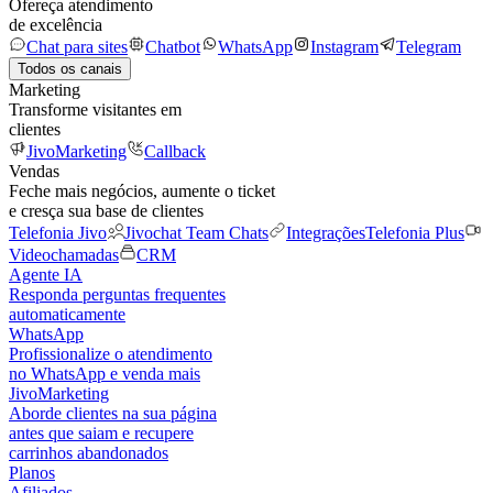
Ofereça atendimento
de excelência
Chat para sites
Chatbot
WhatsApp
Instagram
Telegram
Todos os canais
Marketing
Transforme visitantes em
clientes
JivoMarketing
Callback
Vendas
Feche mais negócios, aumente o ticket
e cresça sua base de clientes
Telefonia Jivo
Jivochat Team Chats
Integrações
Telefonia Plus
Videochamadas
CRM
Agente IA
Responda perguntas frequentes
automaticamente
WhatsApp
Profissionalize o atendimento
no WhatsApp e venda mais
JivoMarketing
Aborde clientes na sua página
antes que saiam e recupere
carrinhos abandonados
Planos
Afiliados