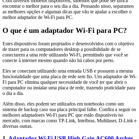
Com diversos modelos disponíveis, sabemos que pode ser difícil
encontrar o melhor para o seu dia a dia. Pensando nisso, separamos
as melhores opções e algumas dicas que vão te ajudar a escolher o
melhor adaptador de Wi-Fi para PC.
O que é um adaptador Wi-Fi para PC?
Estes dispositivos foram projetados e desenvolvidos com o objetivo
de trazer para os computadores desktop a possibilidade de se
conectarem a uma rede utilizando Wi-Fi, permitindo que você se
conecte à internet mesmo quando não há cabos por perto.
Eles se conectam utilizando uma entrada USB e possuem a mesma
funcionalidade que uma placa de rede sem fio. Um adaptador de Wi-
Fi para PC elimina qualquer necessidade de você ter que abrir o
computador ou instalar uma placa de rede, trazendo praticidade para
o dia a dia.
Além disso, eles podem ser utilizados em notebooks como um
sistema de backup caso sua placa principal falhe. Confira a seguir os
melhores adaptadores Wi-Fi para PC que estão disponíveis no
mercado, com marcas como TP-Link, Intelbras, Multilaser, D-Link e
diversas outras.
1.
Adaptador Wi-Fi USB High Gain AC600 Archer