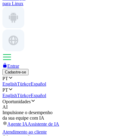
para Linux
Entrar
Cadastre-se
PT
English
Türkçe
Español
PT
English
Türkçe
Español
Oportunidades
AI
Impulsione o desempenho
da sua equipe com IA
Agente IA
Assistente de IA
Atendimento ao cliente