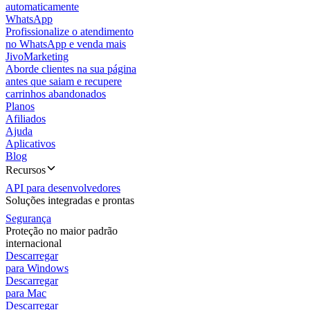
automaticamente
WhatsApp
Profissionalize o atendimento
no WhatsApp e venda mais
JivoMarketing
Aborde clientes na sua página
antes que saiam e recupere
carrinhos abandonados
Planos
Afiliados
Ajuda
Aplicativos
Blog
Recursos
API para desenvolvedores
Soluções integradas e prontas
Segurança
Proteção no maior padrão
internacional
Descarregar
para Windows
Descarregar
para Mac
Descarregar