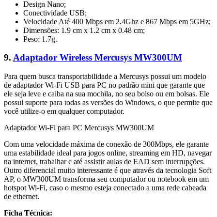
Design Nano;
Conectividade USB;
Velocidade Até 400 Mbps em 2.4Ghz e 867 Mbps em 5GHz;
Dimensões: 1.9 cm x 1.2 cm x 0.48 cm;
Peso: 1.7g.
9.
Adaptador Wireless Mercusys MW300UM
Para quem busca transportabilidade a Mercusys possui um modelo
de adaptador Wi-Fi USB para PC no padrão mini que garante que
ele seja leve e caiba na sua mochila, no seu bolso ou em bolsas. Ele
possui suporte para todas as versões do Windows, o que permite que
você utilize-o em qualquer computador.
Adaptador Wi-Fi para PC Mercusys MW300UM
Com uma velocidade máxima de conexão de 300Mbps, ele garante
uma estabilidade ideal para jogos online, streaming em HD, navegar
na internet, trabalhar e até assistir aulas de EAD sem interrupções.
Outro diferencial muito interessante é que através da tecnologia Soft
AP, o MW300UM transforma seu computador ou notebook em um
hotspot Wi-Fi, caso o mesmo esteja conectado a uma rede cabeada
de ethernet.
Ficha Técnica: