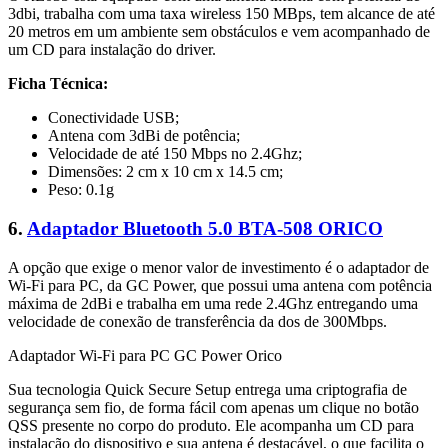
3dbi, trabalha com uma taxa wireless 150 MBps, tem alcance de até
20 metros em um ambiente sem obstáculos e vem acompanhado de
um CD para instalação do driver.
Ficha Técnica:
Conectividade USB;
Antena com 3dBi de potência;
Velocidade de até 150 Mbps no 2.4Ghz;
Dimensões: 2 cm x 10 cm x 14.5 cm;
Peso: 0.1g
6.
Adaptador Bluetooth 5.0 BTA-508 ORICO
A opção que exige o menor valor de investimento é o adaptador de
Wi-Fi para PC, da GC Power, que possui uma antena com potência
máxima de 2dBi e trabalha em uma rede 2.4Ghz entregando uma
velocidade de conexão de transferência da dos de 300Mbps.
Adaptador Wi-Fi para PC GC Power Orico
Sua tecnologia Quick Secure Setup entrega uma criptografia de
segurança sem fio, de forma fácil com apenas um clique no botão
QSS presente no corpo do produto. Ele acompanha um CD para
instalação do dispositivo e sua antena é destacável, o que facilita o