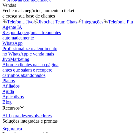
Vendas
Feche mais negócios, aumente o ticket
e cresça sua base de clientes
Telefonia Jivo
Jivochat Team Chats
Integrações
Telefonia Plu
Agente IA
Responda perguntas frequentes
automaticamente
WhatsApp
Profissionalize o atendimento
no WhatsApp e venda mais
JivoMarketing
Aborde clientes na sua página
antes que saiam e recupere
carrinhos abandonados
Planos
Afiliados
Ajuda
Aplicativos
Blog
Recursos
API para desenvolvedores
Soluções integradas e prontas
Segurança