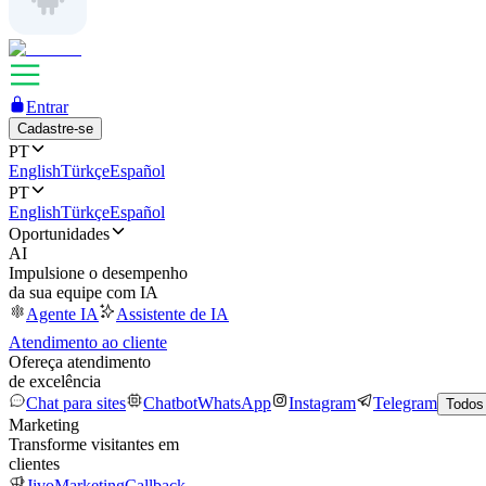
Entrar
Cadastre-se
PT
English
Türkçe
Español
PT
English
Türkçe
Español
Oportunidades
AI
Impulsione o desempenho
da sua equipe com IA
Agente IA
Assistente de IA
Atendimento ao cliente
Ofereça atendimento
de excelência
Chat para sites
Chatbot
WhatsApp
Instagram
Telegram
Todos
Marketing
Transforme visitantes em
clientes
JivoMarketing
Callback