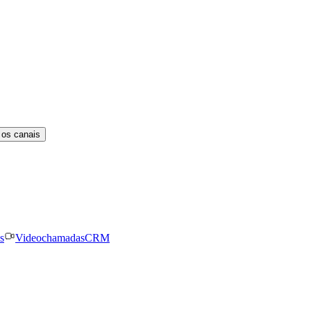
 os canais
s
Videochamadas
CRM