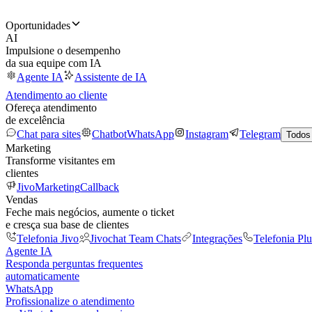
Oportunidades
AI
Impulsione o desempenho
da sua equipe com IA
Agente IA
Assistente de IA
Atendimento ao cliente
Ofereça atendimento
de excelência
Chat para sites
Chatbot
WhatsApp
Instagram
Telegram
Todos
Marketing
Transforme visitantes em
clientes
JivoMarketing
Callback
Vendas
Feche mais negócios, aumente o ticket
e cresça sua base de clientes
Telefonia Jivo
Jivochat Team Chats
Integrações
Telefonia Plu
Agente IA
Responda perguntas frequentes
automaticamente
WhatsApp
Profissionalize o atendimento