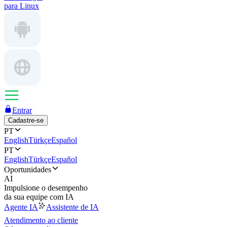
para Linux
Entrar
Cadastre-se
PT
English
Türkçe
Español
PT
English
Türkçe
Español
Oportunidades
AI
Impulsione o desempenho
da sua equipe com IA
Agente IA
Assistente de IA
Atendimento ao cliente