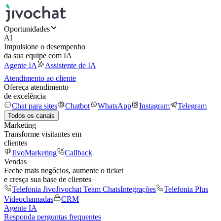
Oportunidades
AI
Impulsione o desempenho
da sua equipe com IA
Agente IA
Assistente de IA
Atendimento ao cliente
Ofereça atendimento
de excelência
Chat para sites
Chatbot
WhatsApp
Instagram
Telegram
Todos os canais
Marketing
Transforme visitantes em
clientes
JivoMarketing
Callback
Vendas
Feche mais negócios, aumente o ticket
e cresça sua base de clientes
Telefonia Jivo
Jivochat Team Chats
Integrações
Telefonia Plus
Videochamadas
CRM
Agente IA
Responda perguntas frequentes