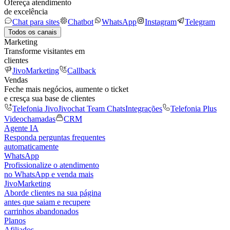
Ofereça atendimento
de excelência
Chat para sites
Chatbot
WhatsApp
Instagram
Telegram
Todos os canais
Marketing
Transforme visitantes em
clientes
JivoMarketing
Callback
Vendas
Feche mais negócios, aumente o ticket
e cresça sua base de clientes
Telefonia Jivo
Jivochat Team Chats
Integrações
Telefonia Plus
Videochamadas
CRM
Agente IA
Responda perguntas frequentes
automaticamente
WhatsApp
Profissionalize o atendimento
no WhatsApp e venda mais
JivoMarketing
Aborde clientes na sua página
antes que saiam e recupere
carrinhos abandonados
Planos
Afiliados