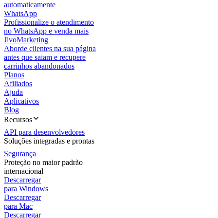
automaticamente
WhatsApp
Profissionalize o atendimento
no WhatsApp e venda mais
JivoMarketing
Aborde clientes na sua página
antes que saiam e recupere
carrinhos abandonados
Planos
Afiliados
Ajuda
Aplicativos
Blog
Recursos
API para desenvolvedores
Soluções integradas e prontas
Segurança
Proteção no maior padrão
internacional
Descarregar
para Windows
Descarregar
para Mac
Descarregar