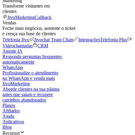
Marketing
Transforme visitantes em
clientes
JivoMarketing
Callback
Vendas
Feche mais negócios, aumente o ticket
e cresça sua base de clientes
Telefonia Jivo
Jivochat Team Chats
Integrações
Telefonia Plus
Videochamadas
CRM
Agente IA
Responda perguntas frequentes
automaticamente
WhatsApp
Profissionalize o atendimento
no WhatsApp e venda mais
JivoMarketing
Aborde clientes na sua página
antes que saiam e recupere
carrinhos abandonados
Planos
Afiliados
Ajuda
Aplicativos
Blog
Recursos