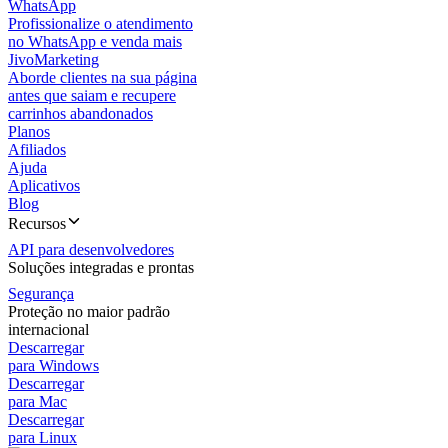
WhatsApp
Profissionalize o atendimento
no WhatsApp e venda mais
JivoMarketing
Aborde clientes na sua página
antes que saiam e recupere
carrinhos abandonados
Planos
Afiliados
Ajuda
Aplicativos
Blog
Recursos
API para desenvolvedores
Soluções integradas e prontas
Segurança
Proteção no maior padrão
internacional
Descarregar
para Windows
Descarregar
para Mac
Descarregar
para Linux