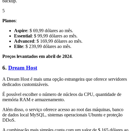
backup.
5
Planos
:
Aspire
: $ 69,99 dólares ao mês.
Essential
: $ 99,99 dólares ao mês.
Advanced
: $ 169,99 dólares ao mês.
Elite
: $ 239,99 dólares ao mês.
Preços levantados em abril de 2024
.
6.
Dream Host
A Dream Host é mais uma opção estrangeira que oferece servidores
dedicados customizáveis.
É possível escolher o número de núcleos da CPU, quantidade de
memória RAM e armazenamento.
Além disso, o serviço oferece acesso ao root das máquinas, banco
de dados local MySQL, sistemas operacionais Ubuntu e proteção
DDoS.
A combinação mais simples conta com um valor de $ 165 dólares ao