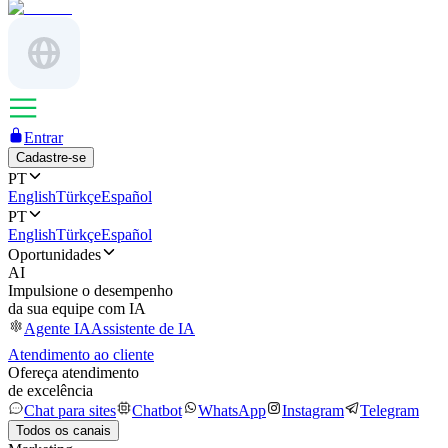
Entrar
Cadastre-se
PT
English
Türkçe
Español
PT
English
Türkçe
Español
Oportunidades
AI
Impulsione o desempenho
da sua equipe com IA
Agente IA
Assistente de IA
Atendimento ao cliente
Ofereça atendimento
de excelência
Chat para sites
Chatbot
WhatsApp
Instagram
Telegram
Todos os canais