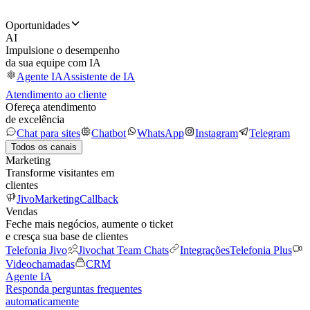
Oportunidades
AI
Impulsione o desempenho
da sua equipe com IA
Agente IA
Assistente de IA
Atendimento ao cliente
Ofereça atendimento
de excelência
Chat para sites
Chatbot
WhatsApp
Instagram
Telegram
Todos os canais
Marketing
Transforme visitantes em
clientes
JivoMarketing
Callback
Vendas
Feche mais negócios, aumente o ticket
e cresça sua base de clientes
Telefonia Jivo
Jivochat Team Chats
Integrações
Telefonia Plus
Videochamadas
CRM
Agente IA
Responda perguntas frequentes
automaticamente