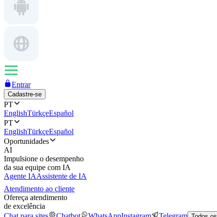
Entrar
Cadastre-se
PT
English
Türkçe
Español
PT
English
Türkçe
Español
Oportunidades
AI
Impulsione o desempenho
da sua equipe com IA
Agente IA
Assistente de IA
Atendimento ao cliente
Ofereça atendimento
de excelência
Chat para sites
Chatbot
WhatsApp
Instagram
Telegram
Todos os