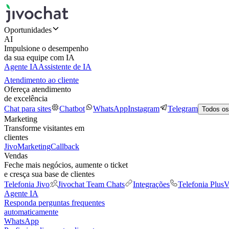
Oportunidades
AI
Impulsione o desempenho
da sua equipe com IA
Agente IA
Assistente de IA
Atendimento ao cliente
Ofereça atendimento
de excelência
Chat para sites
Chatbot
WhatsApp
Instagram
Telegram
Todos os
Marketing
Transforme visitantes em
clientes
JivoMarketing
Callback
Vendas
Feche mais negócios, aumente o ticket
e cresça sua base de clientes
Telefonia Jivo
Jivochat Team Chats
Integrações
Telefonia Plus
V
Agente IA
Responda perguntas frequentes
automaticamente
WhatsApp