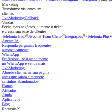
Marketing
Transforme visitantes em
clientes
JivoMarketing
Callback
Vendas
Feche mais negócios, aumente o ticket
e cresça sua base de clientes
Telefonia Jivo
Jivochat Team Chats
Integrações
Telefonia Plus
V
Agente IA
Responda perguntas frequentes
automaticamente
WhatsApp
Profissionalize o atendimento
no WhatsApp e venda mais
JivoMarketing
Aborde clientes na sua página
antes que saiam e recupere
carrinhos abandonados
Planos
Afiliados
Ajuda
Aplicativos
Blog
Recursos