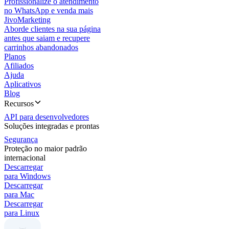
Profissionalize o atendimento
no WhatsApp e venda mais
JivoMarketing
Aborde clientes na sua página
antes que saiam e recupere
carrinhos abandonados
Planos
Afiliados
Ajuda
Aplicativos
Blog
Recursos
API para desenvolvedores
Soluções integradas e prontas
Segurança
Proteção no maior padrão
internacional
Descarregar
para Windows
Descarregar
para Mac
Descarregar
para Linux