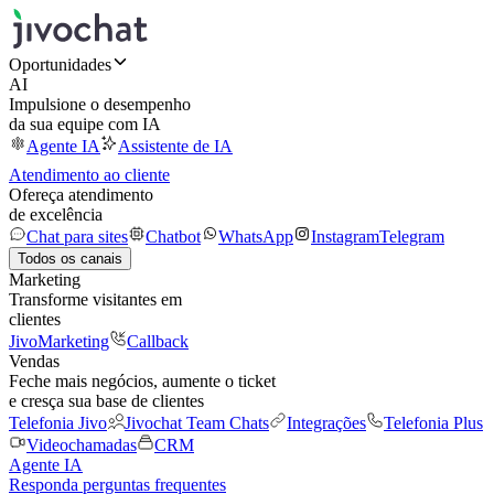
Oportunidades
AI
Impulsione o desempenho
da sua equipe com IA
Agente IA
Assistente de IA
Atendimento ao cliente
Ofereça atendimento
de excelência
Chat para sites
Chatbot
WhatsApp
Instagram
Telegram
Todos os canais
Marketing
Transforme visitantes em
clientes
JivoMarketing
Callback
Vendas
Feche mais negócios, aumente o ticket
e cresça sua base de clientes
Telefonia Jivo
Jivochat Team Chats
Integrações
Telefonia Plus
Videochamadas
CRM
Agente IA
Responda perguntas frequentes