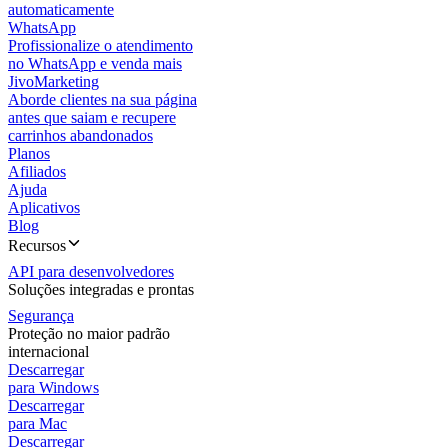
automaticamente
WhatsApp
Profissionalize o atendimento
no WhatsApp e venda mais
JivoMarketing
Aborde clientes na sua página
antes que saiam e recupere
carrinhos abandonados
Planos
Afiliados
Ajuda
Aplicativos
Blog
Recursos
API para desenvolvedores
Soluções integradas e prontas
Segurança
Proteção no maior padrão
internacional
Descarregar
para Windows
Descarregar
para Mac
Descarregar