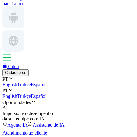
para Linux
Entrar
Cadastre-se
PT
English
Türkçe
Español
PT
English
Türkçe
Español
Oportunidades
AI
Impulsione o desempenho
da sua equipe com IA
Agente IA
Assistente de IA
Atendimento ao cliente