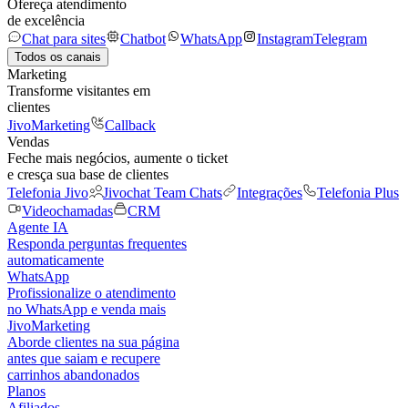
Ofereça atendimento
de excelência
Chat para sites
Chatbot
WhatsApp
Instagram
Telegram
Todos os canais
Marketing
Transforme visitantes em
clientes
JivoMarketing
Callback
Vendas
Feche mais negócios, aumente o ticket
e cresça sua base de clientes
Telefonia Jivo
Jivochat Team Chats
Integrações
Telefonia Plus
Videochamadas
CRM
Agente IA
Responda perguntas frequentes
automaticamente
WhatsApp
Profissionalize o atendimento
no WhatsApp e venda mais
JivoMarketing
Aborde clientes na sua página
antes que saiam e recupere
carrinhos abandonados
Planos
Afiliados