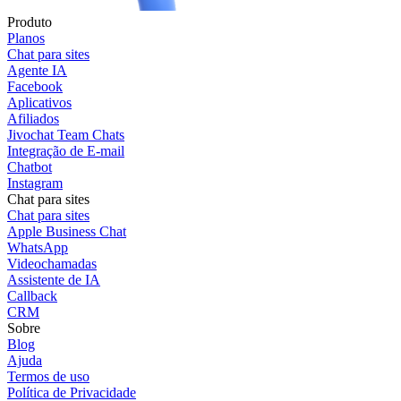
Produto
Planos
Chat para sites
Agente IA
Facebook
Aplicativos
Afiliados
Jivochat Team Chats
Integração de E-mail
Chatbot
Instagram
Chat para sites
Chat para sites
Apple Business Chat
WhatsApp
Videochamadas
Assistente de IA
Callback
CRM
Sobre
Blog
Ajuda
Termos de uso
Política de Privacidade