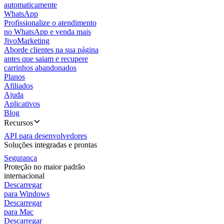
automaticamente
WhatsApp
Profissionalize o atendimento
no WhatsApp e venda mais
JivoMarketing
Aborde clientes na sua página
antes que saiam e recupere
carrinhos abandonados
Planos
Afiliados
Ajuda
Aplicativos
Blog
Recursos
API para desenvolvedores
Soluções integradas e prontas
Segurança
Proteção no maior padrão
internacional
Descarregar
para Windows
Descarregar
para Mac
Descarregar