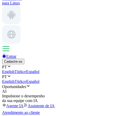
para Linux
Entrar
Cadastre-se
PT
English
Türkçe
Español
PT
English
Türkçe
Español
Oportunidades
AI
Impulsione o desempenho
da sua equipe com IA
Agente IA
Assistente de IA
Atendimento ao cliente