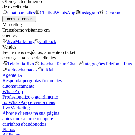
Ofereça atendimento
de excelência
Chat para sites
Chatbot
WhatsApp
Instagram
Telegram
Todos os canais
Marketing
Transforme visitantes em
clientes
JivoMarketing
Callback
Vendas
Feche mais negócios, aumente o ticket
e cresça sua base de clientes
Telefonia Jivo
Jivochat Team Chats
Integrações
Telefonia Plus
Videochamadas
CRM
Agente IA
Responda perguntas frequentes
automaticamente
WhatsApp
Profissionalize o atendimento
no WhatsApp e venda mais
JivoMarketing
Aborde clientes na sua página
antes que saiam e recupere
carrinhos abandonados
Planos
Afiliados