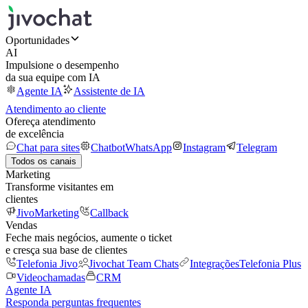
Oportunidades
AI
Impulsione o desempenho
da sua equipe com IA
Agente IA
Assistente de IA
Atendimento ao cliente
Ofereça atendimento
de excelência
Chat para sites
Chatbot
WhatsApp
Instagram
Telegram
Todos os canais
Marketing
Transforme visitantes em
clientes
JivoMarketing
Callback
Vendas
Feche mais negócios, aumente o ticket
e cresça sua base de clientes
Telefonia Jivo
Jivochat Team Chats
Integrações
Telefonia Plus
Videochamadas
CRM
Agente IA
Responda perguntas frequentes