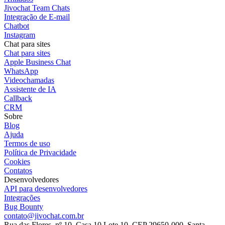
Jivochat Team Chats
Integração de E-mail
Chatbot
Instagram
Chat para sites
Chat para sites
Apple Business Chat
WhatsApp
Videochamadas
Assistente de IA
Callback
CRM
Sobre
Blog
Ajuda
Termos de uso
Política de Privacidade
Cookies
Contatos
Desenvolvedores
API para desenvolvedores
Integrações
Bug Bounty
contato@jivochat.com.br
Rua das Flores, nº 10. Casa 10 Lote 10. CEP 29650-000, Santa