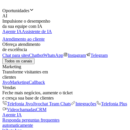
Oportunidades
AI
Impulsione o desempenho
da sua equipe com IA
Agente IA
Assistente de IA
Atendimento ao cliente
Ofereça atendimento
de excelência
Chat para sites
Chatbot
WhatsApp
Instagram
Telegram
Todos os canais
Marketing
Transforme visitantes em
clientes
JivoMarketing
Callback
Vendas
Feche mais negócios, aumente o ticket
e cresça sua base de clientes
Telefonia Jivo
Jivochat Team Chats
Integrações
Telefonia Plus
Videochamadas
CRM
Agente IA
Responda perguntas frequentes
automaticamente