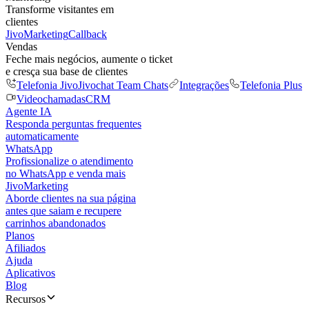
Transforme visitantes em
clientes
JivoMarketing
Callback
Vendas
Feche mais negócios, aumente o ticket
e cresça sua base de clientes
Telefonia Jivo
Jivochat Team Chats
Integrações
Telefonia Plus
Videochamadas
CRM
Agente IA
Responda perguntas frequentes
automaticamente
WhatsApp
Profissionalize o atendimento
no WhatsApp e venda mais
JivoMarketing
Aborde clientes na sua página
antes que saiam e recupere
carrinhos abandonados
Planos
Afiliados
Ajuda
Aplicativos
Blog
Recursos