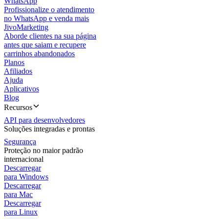
WhatsApp
Profissionalize o atendimento
no WhatsApp e venda mais
JivoMarketing
Aborde clientes na sua página
antes que saiam e recupere
carrinhos abandonados
Planos
Afiliados
Ajuda
Aplicativos
Blog
Recursos
API para desenvolvedores
Soluções integradas e prontas
Segurança
Proteção no maior padrão
internacional
Descarregar
para Windows
Descarregar
para Mac
Descarregar
para Linux