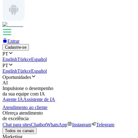
Entrar
Cadastre-se
PT
English
Türkçe
Español
PT
English
Türkçe
Español
Oportunidades
AI
Impulsione o desempenho
da sua equipe com IA
Agente IA
Assistente de IA
Atendimento ao cliente
Ofereça atendimento
de excelência
Chat para sites
Chatbot
WhatsApp
Instagram
Telegram
Todos os canais
Marketing