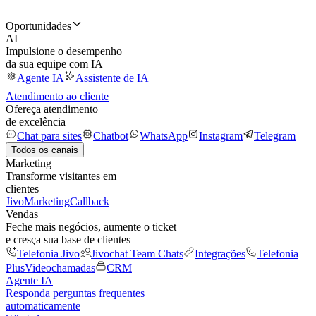
Oportunidades
AI
Impulsione o desempenho
da sua equipe com IA
Agente IA
Assistente de IA
Atendimento ao cliente
Ofereça atendimento
de excelência
Chat para sites
Chatbot
WhatsApp
Instagram
Telegram
Todos os canais
Marketing
Transforme visitantes em
clientes
JivoMarketing
Callback
Vendas
Feche mais negócios, aumente o ticket
e cresça sua base de clientes
Telefonia Jivo
Jivochat Team Chats
Integrações
Telefonia
Plus
Videochamadas
CRM
Agente IA
Responda perguntas frequentes
automaticamente