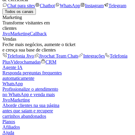
Chat para sites
Chatbot
WhatsApp
Instagram
Telegram
Todos os canais
Marketing
Transforme visitantes em
clientes
JivoMarketing
Callback
Vendas
Feche mais negócios, aumente o ticket
e cresça sua base de clientes
Telefonia Jivo
Jivochat Team Chats
Integrações
Telefonia
Plus
Videochamadas
CRM
Agente IA
Responda perguntas frequentes
automaticamente
WhatsApp
Profissionalize o atendimento
no WhatsApp e venda mais
JivoMarketing
Aborde clientes na sua página
antes que saiam e recupere
carrinhos abandonados
Planos
Afiliados
Ajuda