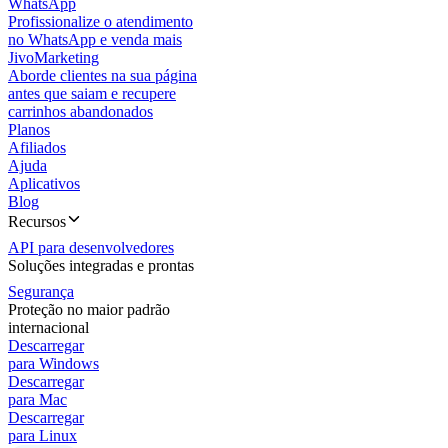
WhatsApp
Profissionalize o atendimento
no WhatsApp e venda mais
JivoMarketing
Aborde clientes na sua página
antes que saiam e recupere
carrinhos abandonados
Planos
Afiliados
Ajuda
Aplicativos
Blog
Recursos
API para desenvolvedores
Soluções integradas e prontas
Segurança
Proteção no maior padrão
internacional
Descarregar
para Windows
Descarregar
para Mac
Descarregar
para Linux