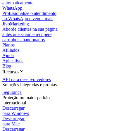
automaticamente
WhatsApp
Profissionalize o atendimento
no WhatsApp e venda mais
JivoMarketing
Aborde clientes na sua página
antes que saiam e recupere
carrinhos abandonados
Planos
Afiliados
Ajuda
Aplicativos
Blog
Recursos
API para desenvolvedores
Soluções integradas e prontas
Segurança
Proteção no maior padrão
internacional
Descarregar
para Windows
Descarregar
para Mac
Descarregar