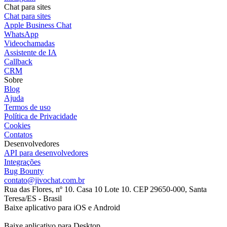
Chat para sites
Chat para sites
Apple Business Chat
WhatsApp
Videochamadas
Assistente de IA
Callback
CRM
Sobre
Blog
Ajuda
Termos de uso
Política de Privacidade
Cookies
Contatos
Desenvolvedores
API para desenvolvedores
Integrações
Bug Bounty
contato@jivochat.com.br
Rua das Flores, nº 10. Casa 10 Lote 10. CEP 29650-000, Santa
Teresa/ES - Brasil
Baixe aplicativo para iOS e Android
Baixe aplicativo para Desktop