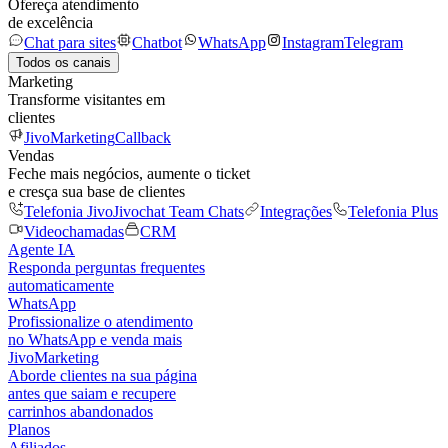
Ofereça atendimento
de excelência
Chat para sites
Chatbot
WhatsApp
Instagram
Telegram
Todos os canais
Marketing
Transforme visitantes em
clientes
JivoMarketing
Callback
Vendas
Feche mais negócios, aumente o ticket
e cresça sua base de clientes
Telefonia Jivo
Jivochat Team Chats
Integrações
Telefonia Plus
Videochamadas
CRM
Agente IA
Responda perguntas frequentes
automaticamente
WhatsApp
Profissionalize o atendimento
no WhatsApp e venda mais
JivoMarketing
Aborde clientes na sua página
antes que saiam e recupere
carrinhos abandonados
Planos
Afiliados