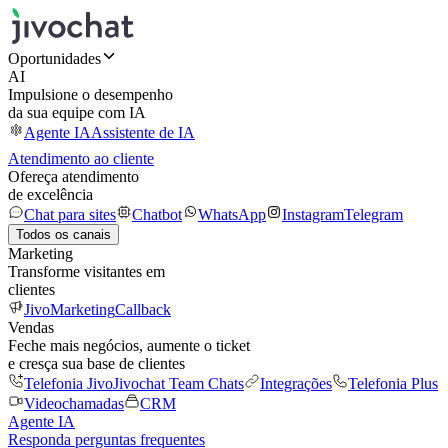
Oportunidades
AI
Impulsione o desempenho
da sua equipe com IA
Agente IA
Assistente de IA
Atendimento ao cliente
Ofereça atendimento
de excelência
Chat para sites
Chatbot
WhatsApp
Instagram
Telegram
Todos os canais
Marketing
Transforme visitantes em
clientes
JivoMarketing
Callback
Vendas
Feche mais negócios, aumente o ticket
e cresça sua base de clientes
Telefonia Jivo
Jivochat Team Chats
Integrações
Telefonia Plus
Videochamadas
CRM
Agente IA
Responda perguntas frequentes