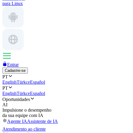
para Linux
Entrar
Cadastre-se
PT
English
Türkçe
Español
PT
English
Türkçe
Español
Oportunidades
AI
Impulsione o desempenho
da sua equipe com IA
Agente IA
Assistente de IA
Atendimento ao cliente