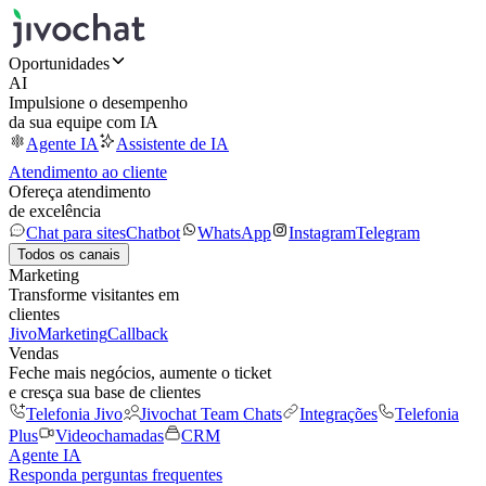
Oportunidades
AI
Impulsione o desempenho
da sua equipe com IA
Agente IA
Assistente de IA
Atendimento ao cliente
Ofereça atendimento
de excelência
Chat para sites
Chatbot
WhatsApp
Instagram
Telegram
Todos os canais
Marketing
Transforme visitantes em
clientes
JivoMarketing
Callback
Vendas
Feche mais negócios, aumente o ticket
e cresça sua base de clientes
Telefonia Jivo
Jivochat Team Chats
Integrações
Telefonia
Plus
Videochamadas
CRM
Agente IA
Responda perguntas frequentes