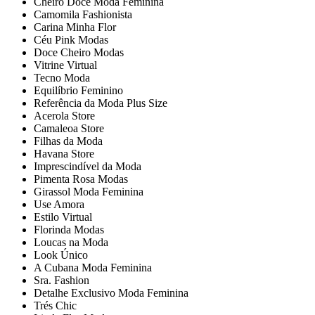
Cheiro Doce Moda Feminina
Camomila Fashionista
Carina Minha Flor
Céu Pink Modas
Doce Cheiro Modas
Vitrine Virtual
Tecno Moda
Equilíbrio Feminino
Referência da Moda Plus Size
Acerola Store
Camaleoa Store
Filhas da Moda
Havana Store
Imprescindível da Moda
Pimenta Rosa Modas
Girassol Moda Feminina
Use Amora
Estilo Virtual
Florinda Modas
Loucas na Moda
Look Único
A Cubana Moda Feminina
Sra. Fashion
Detalhe Exclusivo Moda Feminina
Trés Chic