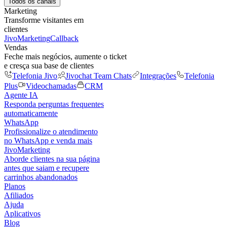
Todos os canais
Marketing
Transforme visitantes em
clientes
JivoMarketing
Callback
Vendas
Feche mais negócios, aumente o ticket
e cresça sua base de clientes
Telefonia Jivo
Jivochat Team Chats
Integrações
Telefonia
Plus
Videochamadas
CRM
Agente IA
Responda perguntas frequentes
automaticamente
WhatsApp
Profissionalize o atendimento
no WhatsApp e venda mais
JivoMarketing
Aborde clientes na sua página
antes que saiam e recupere
carrinhos abandonados
Planos
Afiliados
Ajuda
Aplicativos
Blog