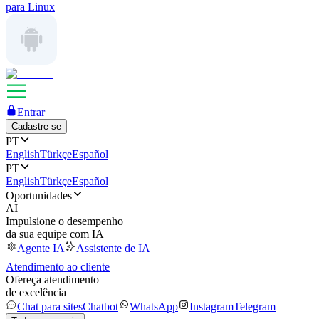
para Linux
Entrar
Cadastre-se
PT
English
Türkçe
Español
PT
English
Türkçe
Español
Oportunidades
AI
Impulsione o desempenho
da sua equipe com IA
Agente IA
Assistente de IA
Atendimento ao cliente
Ofereça atendimento
de excelência
Chat para sites
Chatbot
WhatsApp
Instagram
Telegram