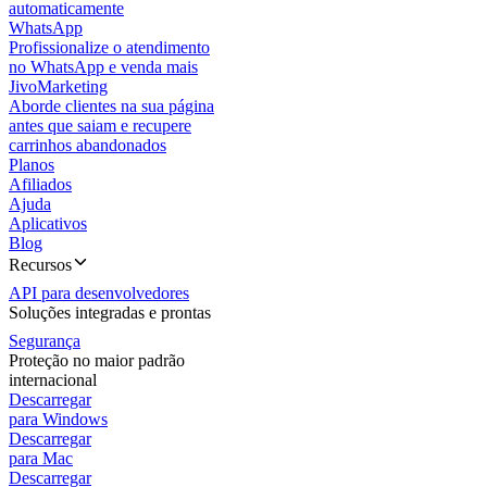
automaticamente
WhatsApp
Profissionalize o atendimento
no WhatsApp e venda mais
JivoMarketing
Aborde clientes na sua página
antes que saiam e recupere
carrinhos abandonados
Planos
Afiliados
Ajuda
Aplicativos
Blog
Recursos
API para desenvolvedores
Soluções integradas e prontas
Segurança
Proteção no maior padrão
internacional
Descarregar
para Windows
Descarregar
para Mac
Descarregar