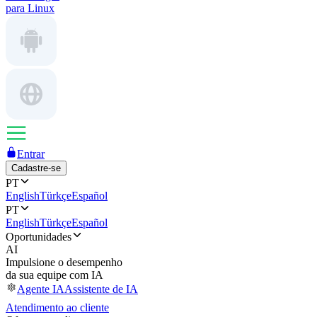
para Linux
Entrar
Cadastre-se
PT
English
Türkçe
Español
PT
English
Türkçe
Español
Oportunidades
AI
Impulsione o desempenho
da sua equipe com IA
Agente IA
Assistente de IA
Atendimento ao cliente