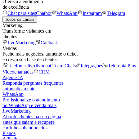
Ofereça atendimento
de excelência
Chat para sites
Chatbot
WhatsApp
Instagram
Telegram
Todos os canais
Marketing
Transforme visitantes em
clientes
JivoMarketing
Callback
Vendas
Feche mais negócios, aumente o ticket
e cresça sua base de clientes
Telefonia Jivo
Jivochat Team Chats
Integrações
Telefonia Plus
Videochamadas
CRM
Agente IA
Responda perguntas frequentes
automaticamente
WhatsApp
Profissionalize o atendimento
no WhatsApp e venda mais
JivoMarketing
Aborde clientes na sua página
antes que saiam e recupere
carrinhos abandonados
Planos
Afiliados