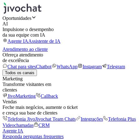
Oportunidades
AI
Impulsione o desempenho
da sua equipe com IA
Agente IA
Assistente de IA
Atendimento ao cliente
Ofereça atendimento
de excelência
Chat para sites
Chatbot
WhatsApp
Instagram
Telegram
Todos os canais
Marketing
Transforme visitantes em
clientes
JivoMarketing
Callback
Vendas
Feche mais negócios, aumente o ticket
e cresça sua base de clientes
Telefonia Jivo
Jivochat Team Chats
Integrações
Telefonia Plus
Videochamadas
CRM
Agente IA
Responda perguntas frequentes