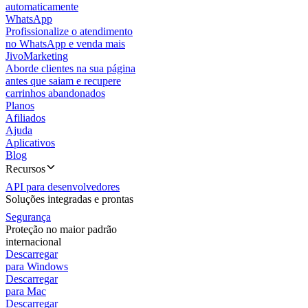
automaticamente
WhatsApp
Profissionalize o atendimento
no WhatsApp e venda mais
JivoMarketing
Aborde clientes na sua página
antes que saiam e recupere
carrinhos abandonados
Planos
Afiliados
Ajuda
Aplicativos
Blog
Recursos
API para desenvolvedores
Soluções integradas e prontas
Segurança
Proteção no maior padrão
internacional
Descarregar
para Windows
Descarregar
para Mac
Descarregar