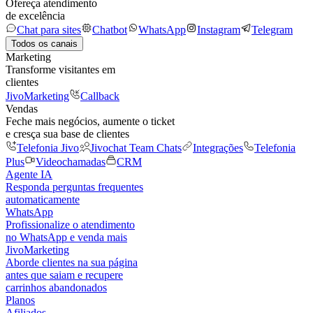
Ofereça atendimento
de excelência
Chat para sites
Chatbot
WhatsApp
Instagram
Telegram
Todos os canais
Marketing
Transforme visitantes em
clientes
JivoMarketing
Callback
Vendas
Feche mais negócios, aumente o ticket
e cresça sua base de clientes
Telefonia Jivo
Jivochat Team Chats
Integrações
Telefonia
Plus
Videochamadas
CRM
Agente IA
Responda perguntas frequentes
automaticamente
WhatsApp
Profissionalize o atendimento
no WhatsApp e venda mais
JivoMarketing
Aborde clientes na sua página
antes que saiam e recupere
carrinhos abandonados
Planos
Afiliados