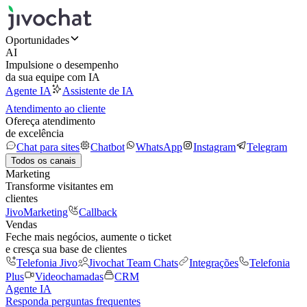
Oportunidades
AI
Impulsione o desempenho
da sua equipe com IA
Agente IA
Assistente de IA
Atendimento ao cliente
Ofereça atendimento
de excelência
Chat para sites
Chatbot
WhatsApp
Instagram
Telegram
Todos os canais
Marketing
Transforme visitantes em
clientes
JivoMarketing
Callback
Vendas
Feche mais negócios, aumente o ticket
e cresça sua base de clientes
Telefonia Jivo
Jivochat Team Chats
Integrações
Telefonia
Plus
Videochamadas
CRM
Agente IA
Responda perguntas frequentes