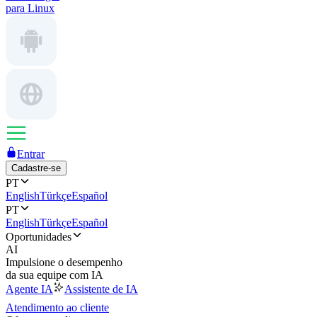
para Linux
Entrar
Cadastre-se
PT
English
Türkçe
Español
PT
English
Türkçe
Español
Oportunidades
AI
Impulsione o desempenho
da sua equipe com IA
Agente IA
Assistente de IA
Atendimento ao cliente