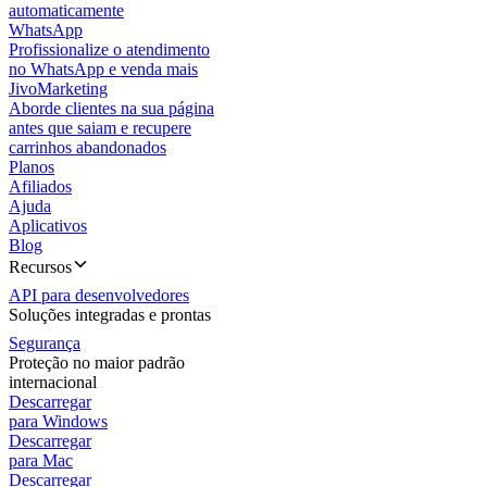
automaticamente
WhatsApp
Profissionalize o atendimento
no WhatsApp e venda mais
JivoMarketing
Aborde clientes na sua página
antes que saiam e recupere
carrinhos abandonados
Planos
Afiliados
Ajuda
Aplicativos
Blog
Recursos
API para desenvolvedores
Soluções integradas e prontas
Segurança
Proteção no maior padrão
internacional
Descarregar
para Windows
Descarregar
para Mac
Descarregar