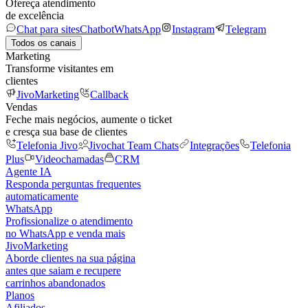
Ofereça atendimento
de excelência
Chat para sites
Chatbot
WhatsApp
Instagram
Telegram
Todos os canais
Marketing
Transforme visitantes em
clientes
JivoMarketing
Callback
Vendas
Feche mais negócios, aumente o ticket
e cresça sua base de clientes
Telefonia Jivo
Jivochat Team Chats
Integrações
Telefonia
Plus
Videochamadas
CRM
Agente IA
Responda perguntas frequentes
automaticamente
WhatsApp
Profissionalize o atendimento
no WhatsApp e venda mais
JivoMarketing
Aborde clientes na sua página
antes que saiam e recupere
carrinhos abandonados
Planos
Afiliados