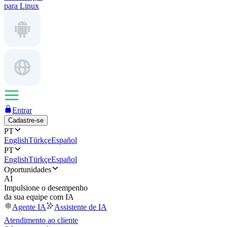
para Linux
Entrar
Cadastre-se
PT
English
Türkçe
Español
PT
English
Türkçe
Español
Oportunidades
AI
Impulsione o desempenho
da sua equipe com IA
Agente IA
Assistente de IA
Atendimento ao cliente