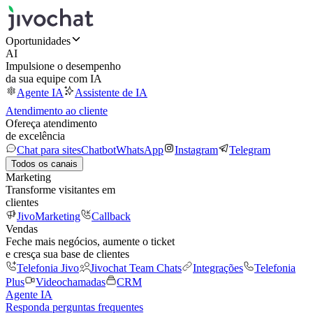
Oportunidades
AI
Impulsione o desempenho
da sua equipe com IA
Agente IA
Assistente de IA
Atendimento ao cliente
Ofereça atendimento
de excelência
Chat para sites
Chatbot
WhatsApp
Instagram
Telegram
Todos os canais
Marketing
Transforme visitantes em
clientes
JivoMarketing
Callback
Vendas
Feche mais negócios, aumente o ticket
e cresça sua base de clientes
Telefonia Jivo
Jivochat Team Chats
Integrações
Telefonia
Plus
Videochamadas
CRM
Agente IA
Responda perguntas frequentes