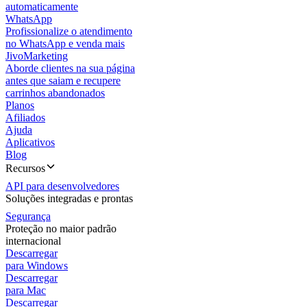
automaticamente
WhatsApp
Profissionalize o atendimento
no WhatsApp e venda mais
JivoMarketing
Aborde clientes na sua página
antes que saiam e recupere
carrinhos abandonados
Planos
Afiliados
Ajuda
Aplicativos
Blog
Recursos
API para desenvolvedores
Soluções integradas e prontas
Segurança
Proteção no maior padrão
internacional
Descarregar
para Windows
Descarregar
para Mac
Descarregar