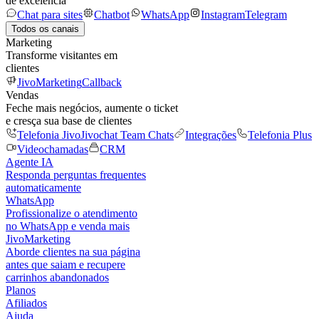
de excelência
Chat para sites
Chatbot
WhatsApp
Instagram
Telegram
Todos os canais
Marketing
Transforme visitantes em
clientes
JivoMarketing
Callback
Vendas
Feche mais negócios, aumente o ticket
e cresça sua base de clientes
Telefonia Jivo
Jivochat Team Chats
Integrações
Telefonia Plus
Videochamadas
CRM
Agente IA
Responda perguntas frequentes
automaticamente
WhatsApp
Profissionalize o atendimento
no WhatsApp e venda mais
JivoMarketing
Aborde clientes na sua página
antes que saiam e recupere
carrinhos abandonados
Planos
Afiliados
Ajuda