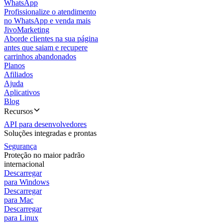
WhatsApp
Profissionalize o atendimento
no WhatsApp e venda mais
JivoMarketing
Aborde clientes na sua página
antes que saiam e recupere
carrinhos abandonados
Planos
Afiliados
Ajuda
Aplicativos
Blog
Recursos
API para desenvolvedores
Soluções integradas e prontas
Segurança
Proteção no maior padrão
internacional
Descarregar
para Windows
Descarregar
para Mac
Descarregar
para Linux