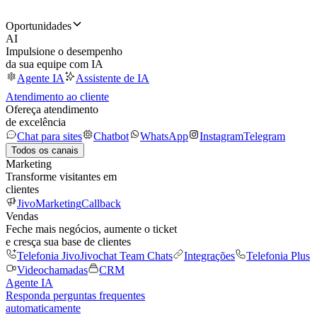
Oportunidades
AI
Impulsione o desempenho
da sua equipe com IA
Agente IA
Assistente de IA
Atendimento ao cliente
Ofereça atendimento
de excelência
Chat para sites
Chatbot
WhatsApp
Instagram
Telegram
Todos os canais
Marketing
Transforme visitantes em
clientes
JivoMarketing
Callback
Vendas
Feche mais negócios, aumente o ticket
e cresça sua base de clientes
Telefonia Jivo
Jivochat Team Chats
Integrações
Telefonia Plus
Videochamadas
CRM
Agente IA
Responda perguntas frequentes
automaticamente