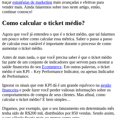
traçar
estratégias de marketing
mais avançadas e efetivas para
vender mais. Ainda falaremos sobre isso neste artigo, então,
continue conosco!
Como calcular o ticket médio?
Agora que você já entendeu o que é o ticket médio, que tal falarmos
um pouco sobre como calcular essa métrica. Saber o passo a passo
de calcular essa variável é importante durante o processo de como
aumentar o ticket médio.
Antes de mais nada, o que você precisa saber é que o ticket médio
faz parte de um conjunto de indicadores que servem para mostrar a
saúde financeira do seu
Ecommerce
. Em outras palavras, o ticket
médio é um KPI – Key Performance Indicator, ou apenas Indicador
de Performance.
Ignorar os sinais que este KPI dá é um grande equívoco na
gestão
financeira
e pode fazer você perder valiosas informações sobre os
comportamentos de compra de seus clientes. Mas afinal, como
calcular o ticket médio? É bem simples…
Digamos, por exemplo, que o seu faturamento em determinado mês
tenha sido de R$200 mil, distribuídos por 850 vendas. Sendo assim,
o seu cálculo ficaria mais ou menos como este: